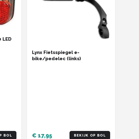
0 LED
Lynx Fietsspiegel e-
bike/pedelec (links)
€ 17,95
P BOL
BEKIJK OP BOL