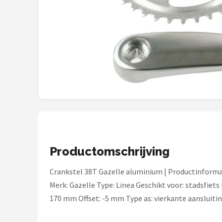
Mountainbikes
Shop
POPULAIRE MERKEN
Basil
Volare
ABUS
Productomschrijving
AXA
Crankstel 38T Gazelle aluminium | Productinform
New Looxs
Merk: Gazelle Type: Linea Geschikt voor: stadsfiet
170 mm Offset: -5 mm Type as: vierkante aansluiting
BBB Cycling