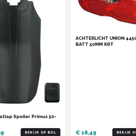
ACHTERLICHT UNION 445
BATT 50MM KRT
atlap Spoiler Primus 50-
99
€ 18,49
BEKIJK OP BOL
BEKIJK O