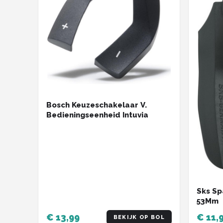
Bosch Keuzeschakelaar V.
Bedieningseenheid Intuvia
Sks Sp
53Mm
€ 13,99
€ 11,
BEKIJK OP BOL