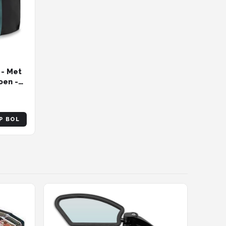
 - Met
oen -
P BOL