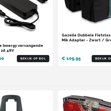
Gazelle Dubbele Fietstas
Mik Adapter - Zwart / Gr
39 Liter
e Innergy vervangende
| 2A 48V
00
€ 109,95
BEKIJK OP BOL
BEKIJK O