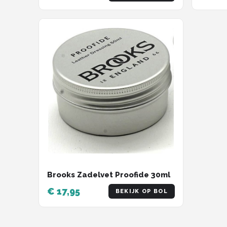
Brooks Zadelvet Proofide 30ml
€ 17,95
BEKIJK OP BOL