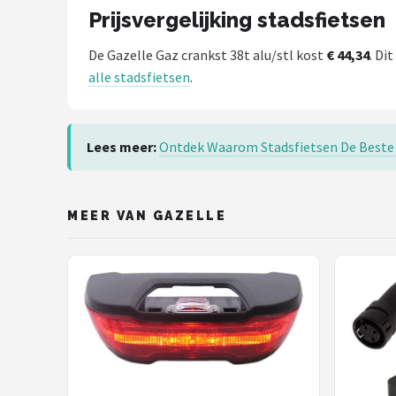
Schwalbe
Prijsvergelijking stadsfietsen
Voltano
De Gazelle Gaz crankst 38t alu/stl kost
€ 44,34
. Dit
alle stadsfietsen
.
Shimano
Cortina
Lees meer:
Ontdek Waarom Stadsfietsen De Beste 
Alle merken →
MEER VAN GAZELLE