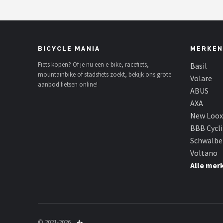
BICYCLE MANIA
MERKEN
Fiets kopen? Of je nu een e-bike, racefiets,
Basil
mountainbike of stadsfiets zoekt, bekijk ons grote
Volare
aanbod fietsen online!
ABUS
AXA
New Loox
BBB Cycl
Schwalbe
Voltano
Alle mer
© 2021-2026