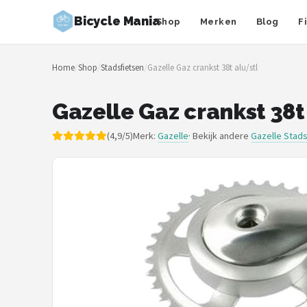
Bicycle Mania
Shop
Merken
Blog
F
Zoeken
Home
/
Shop
/
Stadsfietsen
/
Gazelle Gaz crankst 38t alu/stl
NAVIGATIE
Shop
Gazelle Gaz crankst 38t
Merken
(4,9/5)
Merk:
Gazelle
· Bekijk andere
Gazelle Stads
Blog
Fietsroutes
Kinderfietsen
Stadsfietsen
Elektrische fietsen