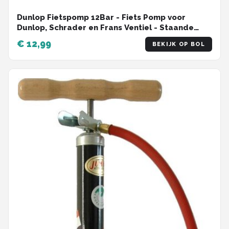
Dunlop Fietspomp 12Bar - Fiets Pomp voor
Dunlop, Schrader en Frans Ventiel - Staande
Pomp Incl. Adaptoren voor Waterspeelgoed en
€ 12,99
BEKIJK OP BOL
Ballen - Ook voor Scooter en Auto Banden - 67,5
x 22,1 cm