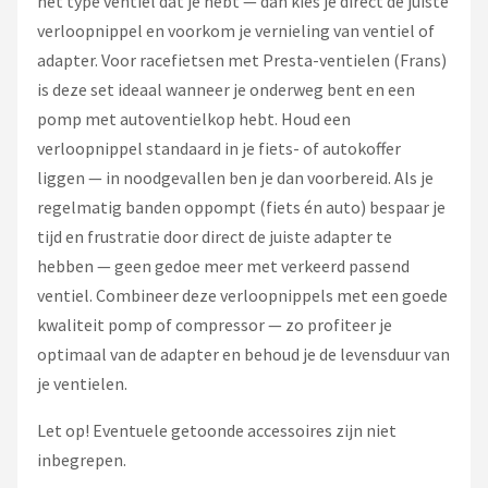
het type ventiel dat je hebt — dan kies je direct de juiste
verloopnippel en voorkom je vernieling van ventiel of
adapter. Voor racefietsen met Presta-ventielen (Frans)
is deze set ideaal wanneer je onderweg bent en een
pomp met autoventielkop hebt. Houd een
verloopnippel standaard in je fiets- of autokoffer
liggen — in noodgevallen ben je dan voorbereid. Als je
regelmatig banden oppompt (fiets én auto) bespaar je
tijd en frustratie door direct de juiste adapter te
hebben — geen gedoe meer met verkeerd passend
ventiel. Combineer deze verloopnippels met een goede
kwaliteit pomp of compressor — zo profiteer je
optimaal van de adapter en behoud je de levensduur van
je ventielen.
Let op! Eventuele getoonde accessoires zijn niet
inbegrepen.