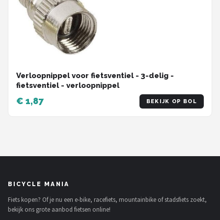
Verloopnippel voor fietsventiel - 3-delig -
fietsventiel - verloopnippel
€ 1,87
BEKIJK OP BOL
BICYCLE MANIA
Fiets kopen? Of je nu een e-bike, racefiets, mountainbike of stadsfiets zoekt,
bekijk ons grote aanbod fietsen online!