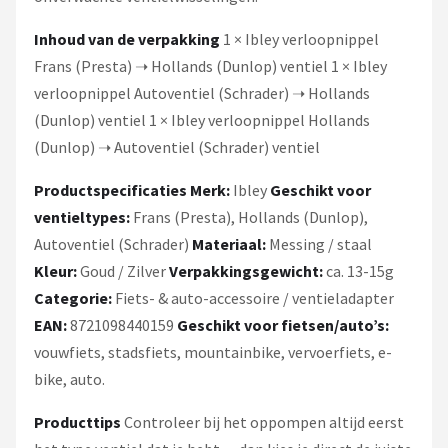
Inhoud van de verpakking
1 × Ibley verloopnippel
Frans (Presta) ➝ Hollands (Dunlop) ventiel 1 × Ibley
verloopnippel Autoventiel (Schrader) ➝ Hollands
(Dunlop) ventiel 1 × Ibley verloopnippel Hollands
(Dunlop) ➝ Autoventiel (Schrader) ventiel
Productspecificaties
Merk:
Ibley
Geschikt voor
ventieltypes:
Frans (Presta), Hollands (Dunlop),
Autoventiel (Schrader)
Materiaal:
Messing / staal
Kleur:
Goud / Zilver
Verpakkingsgewicht:
ca. 13-15g
Categorie:
Fiets- & auto-accessoire / ventieladapter
EAN:
8721098440159
Geschikt voor fietsen/auto’s:
vouwfiets, stadsfiets, mountainbike, vervoerfiets, e-
bike, auto.
Producttips
Controleer bij het oppompen altijd eerst