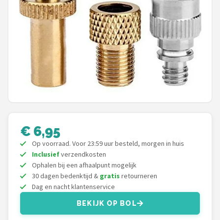
Mountainbikes
Shop
POPULAIRE MERKEN
Basil
Volare
ABUS
€ 6,95
Op voorraad. Voor 23:59 uur besteld, morgen in huis
AXA
Inclusief
verzendkosten
Ophalen bij een afhaalpunt mogelijk
New Looxs
30 dagen bedenktijd &
gratis
retourneren
Dag en nacht klantenservice
BBB Cycling
BEKIJK OP BOL