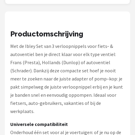
Schwalbe
Voltano
Shimano
Productomschrijving
Met de Ibley Set van 3 verloopnippels voor fiets‑ &
Cortina
autoventiel ben je direct klaar voor elk type ventiel:
Alle merken →
Frans (Presta), Hollands (Dunlop) of autoventiel
(Schrader). Dankzij deze compacte set hoef je nooit
meer te zoeken naar de juiste adapter of pomp–kop: je
pakt simpelweg de juiste verloopnippel erbij en je kunt
je banden snel en eenvoudig oppompen. Ideaal voor
fietsers, auto-gebruikers, vakanties of bij de
werkplaats.
Universele compatibiliteit
Onderhoud één set voor al je voertuigen: of je nu op de