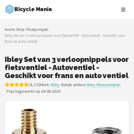
Bicycle Mania
Zoeken
Home
/
Shop
/
Vloerpompen
/
NAVIGATIE
Ibley Set van 3 verloopnippels voor fietsventiel - Autoventiel - Geschikt voor
frans en auto ventiel
Shop
Merken
Ibley Set van 3 verloopnippels voor
fietsventiel - Autoventiel -
Blog
Geschikt voor frans en auto ventiel
(4,7/5)
Merk:
Ibley
· Bekijk andere
Ibley Vloerpompen
Fietsroutes
·
Prijs bijgewerkt op 04-08-2026
Kinderfietsen
Stadsfietsen
Elektrische fietsen