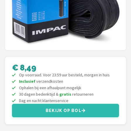
Mountainbikes
Shop
POPULAIRE MERKEN
Basil
Volare
€ 8,49
Op voorraad. Voor 23:59 uur besteld, morgen in huis
ABUS
Inclusief
verzendkosten
Ophalen bij een afhaalpunt mogelijk
AXA
30 dagen bedenktijd &
gratis
retourneren
Dag en nacht klantenservice
New Looxs
BEKIJK OP BOL
BBB Cycling