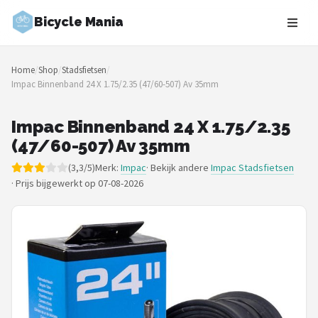
Bicycle Mania
Zoeken
Home
/
Shop
/
Stadsfietsen
/
NAVIGATIE
Impac Binnenband 24 X 1.75/2.35 (47/60-507) Av 35mm
Shop
Impac Binnenband 24 X 1.75/2.35
Merken
(47/60-507) Av 35mm
(3,3/5)
Merk:
Impac
· Bekijk andere
Impac Stadsfietsen
Blog
·
Prijs bijgewerkt op 07-08-2026
Fietsroutes
Kinderfietsen
Stadsfietsen
Elektrische fietsen