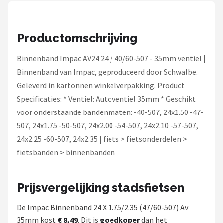
Schwalbe
Voltano
Productomschrijving
Shimano
Binnenband Impac AV24 24 / 40/60-507 - 35mm ventiel |
Binnenband van Impac, geproduceerd door Schwalbe.
Cortina
Geleverd in kartonnen winkelverpakking. Product
Specificaties: * Ventiel: Autoventiel 35mm * Geschikt
Alle merken →
voor onderstaande bandenmaten: -40-507, 24x1.50 -47-
507, 24x1.75 -50-507, 24x2.00 -54-507, 24x2.10 -57-507,
24x2.25 -60-507, 24x2.35 | fiets > fietsonderdelen >
fietsbanden > binnenbanden
Prijsvergelijking stadsfietsen
De Impac Binnenband 24 X 1.75/2.35 (47/60-507) Av
35mm kost
€ 8,49
. Dit is
goedkoper
dan het