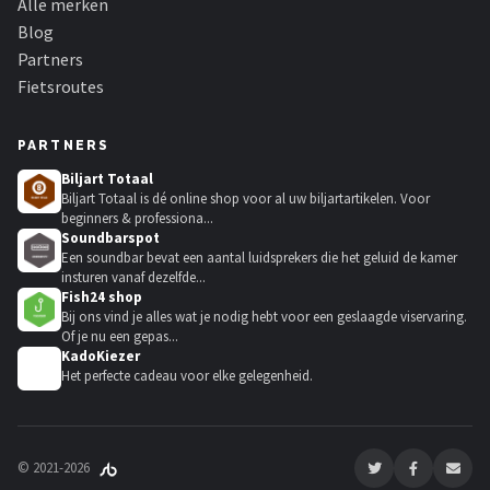
Alle merken
Blog
Partners
Fietsroutes
PARTNERS
Biljart Totaal
Biljart Totaal is dé online shop voor al uw biljartartikelen. Voor
beginners & professiona...
Soundbarspot
Een soundbar bevat een aantal luidsprekers die het geluid de kamer
insturen vanaf dezelfde...
Fish24 shop
Bij ons vind je alles wat je nodig hebt voor een geslaagde viservaring.
Of je nu een gepas...
KadoKiezer
🎁
Het perfecte cadeau voor elke gelegenheid.
© 2021-2026