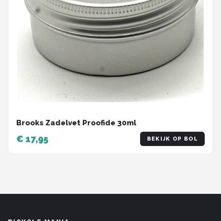
Brooks Zadelvet Proofide 30ml
€ 17,95
BEKIJK OP BOL