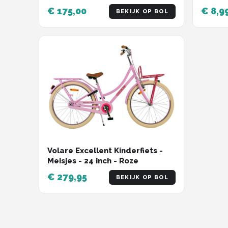
Handva
€ 175,00
€ 8,9
BEKIJK OP BOL
blauw 
Volare Excellent Kinderfiets -
Meisjes - 24 inch - Roze
€ 279,95
BEKIJK OP BOL