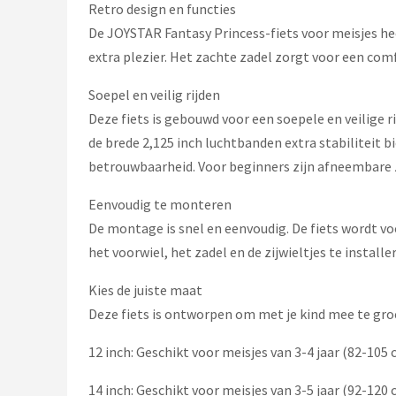
Schwalbe
Retro design en functies
De JOYSTAR Fantasy Princess-fiets voor meisjes hee
Voltano
extra plezier. Het zachte zadel zorgt voor een comf
Shimano
Soepel en veilig rijden
Deze fiets is gebouwd voor een soepele en veilige
Cortina
de brede 2,125 inch luchtbanden extra stabiliteit b
betrouwbaarheid. Voor beginners zijn afneembare z
Alle merken →
Eenvoudig te monteren
De montage is snel en eenvoudig. De fiets wordt v
het voorwiel, het zadel en de zijwieltjes te installe
Kies de juiste maat
Deze fiets is ontworpen om met je kind mee te gro
12 inch: Geschikt voor meisjes van 3-4 jaar (82-105 
14 inch: Geschikt voor meisjes van 3-5 jaar (92-120 