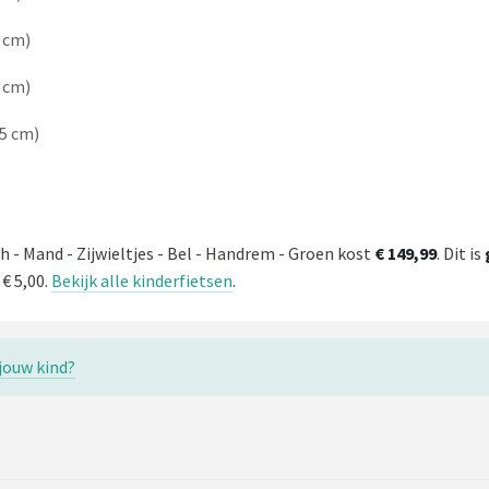
5 cm)
5 cm)
55 cm)
ch - Mand - Zijwieltjes - Bel - Handrem - Groen kost
€ 149,99
. Dit is
 € 5,00.
Bekijk alle kinderfietsen
.
 jouw kind?