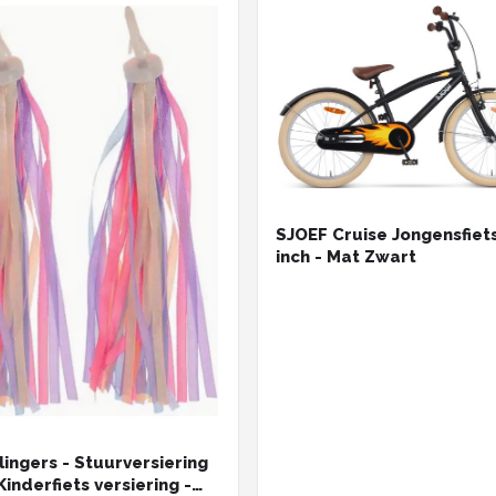
SJOEF Cruise Jongensfiet
inch - Mat Zwart
lingers - Stuurversiering
Kinderfiets versiering -