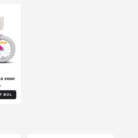
ts voor
m -
P BOL
ente