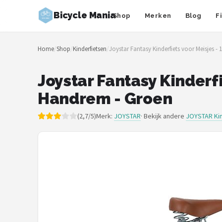
Bicycle Mania
Shop
Merken
Blog
F
Zoeken
Home
/
Shop
/
Kinderfietsen
/
Joystar Fantasy Kinderfiets voor Meisjes - 1
NAVIGATIE
Shop
Joystar Fantasy Kinderfie
Handrem - Groen
Merken
(2,7/5)
Merk:
JOYSTAR
· Bekijk andere
JOYSTAR Kin
Blog
Fietsroutes
Kinderfietsen
Stadsfietsen
Elektrische fietsen