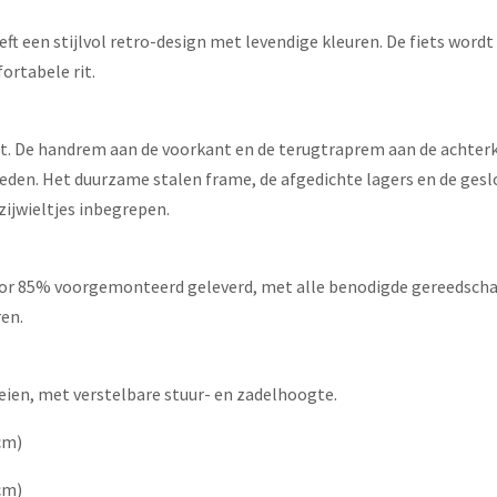
ft een stijlvol retro-design met levendige kleuren. De fiets word
ortabele rit.
 rit. De handrem aan de voorkant en de terugtraprem aan de achte
ieden. Het duurzame stalen frame, de afgedichte lagers en de gesl
ijwieltjes inbegrepen.
oor 85% voorgemonteerd geleverd, met alle benodigde gereedschap
ren.
eien, met verstelbare stuur- en zadelhoogte.
cm)
cm)