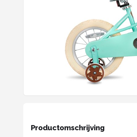
Mountainbikes
Shop
POPULAIRE MERKEN
Basil
Volare
ABUS
AXA
New Looxs
BBB Cycling
Productomschrijving