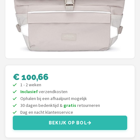
Mountainbikes
Shop
POPULAIRE MERKEN
Basil
Volare
€ 100,66
ABUS
1 - 2 weken
Inclusief
verzendkosten
AXA
Ophalen bij een afhaalpunt mogelijk
30 dagen bedenktijd &
gratis
retourneren
New Looxs
Dag en nacht klantenservice
BEKIJK OP BOL
BBB Cycling