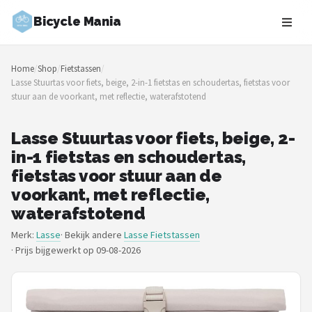
Bicycle Mania
Zoeken
Home
/
Shop
/
Fietstassen
/
NAVIGATIE
Lasse Stuurtas voor fiets, beige, 2-in-1 fietstas en schoudertas, fietstas voor
stuur aan de voorkant, met reflectie, waterafstotend
Shop
Merken
Lasse Stuurtas voor fiets, beige, 2-
in-1 fietstas en schoudertas,
Blog
fietstas voor stuur aan de
voorkant, met reflectie,
Fietsroutes
waterafstotend
Merk:
Lasse
· Bekijk andere
Lasse Fietstassen
Kinderfietsen
·
Prijs bijgewerkt op 09-08-2026
Stadsfietsen
Elektrische fietsen