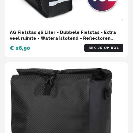
AG Fietstas 46 Liter - Dubbele Fietstas - Extra
veel ruimte - Waterafstotend - Reflectoren
fietstassen - electrische fietsen - Zwart - dubbel
€ 26,90
BEKIJK OP BOL