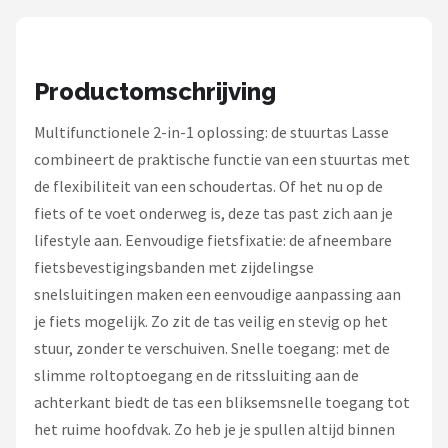
Schwalbe
Voltano
Productomschrijving
Shimano
Multifunctionele 2-in-1 oplossing: de stuurtas Lasse
Cortina
combineert de praktische functie van een stuurtas met
de flexibiliteit van een schoudertas. Of het nu op de
Alle merken →
fiets of te voet onderweg is, deze tas past zich aan je
lifestyle aan. Eenvoudige fietsfixatie: de afneembare
fietsbevestigingsbanden met zijdelingse
snelsluitingen maken een eenvoudige aanpassing aan
je fiets mogelijk. Zo zit de tas veilig en stevig op het
stuur, zonder te verschuiven. Snelle toegang: met de
slimme roltoptoegang en de ritssluiting aan de
achterkant biedt de tas een bliksemsnelle toegang tot
het ruime hoofdvak. Zo heb je je spullen altijd binnen