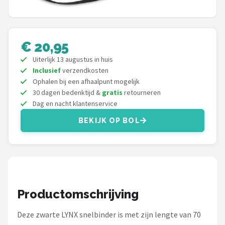
Mountainbikes
Shop
€ 20,95
Uiterlijk 13 augustus in huis
POPULAIRE MERKEN
Inclusief
verzendkosten
Basil
Ophalen bij een afhaalpunt mogelijk
30 dagen bedenktijd &
gratis
retourneren
Dag en nacht klantenservice
Volare
BEKIJK OP BOL
ABUS
AXA
New Looxs
Productomschrijving
BBB Cycling
Deze zwarte LYNX snelbinder is met zijn lengte van 70