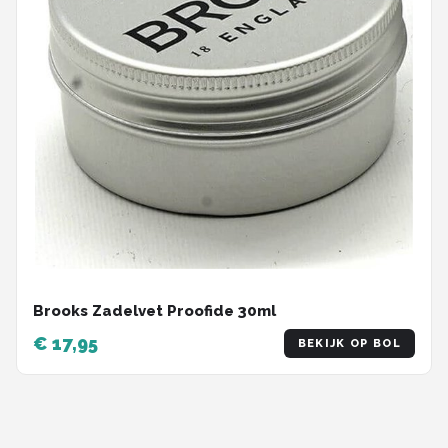
Brooks Zadelvet Proofide 30ml
€ 17,95
BEKIJK OP BOL