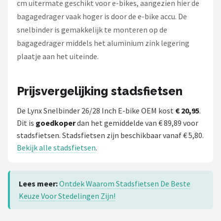
cm uitermate geschikt voor e-bikes, aangezien hier de
Schwalbe
bagagedrager vaak hoger is door de e-bike accu. De
Voltano
snelbinder is gemakkelijk te monteren op de
bagagedrager middels het aluminium zink legering
Shimano
plaatje aan het uiteinde.
Cortina
Prijsvergelijking stadsfietsen
Alle merken →
De Lynx Snelbinder 26/28 Inch E-bike OEM kost
€ 20,95
.
Dit is
goedkoper
dan het gemiddelde van € 89,89 voor
stadsfietsen. Stadsfietsen zijn beschikbaar vanaf € 5,80.
Bekijk alle stadsfietsen
.
Lees meer:
Ontdek Waarom Stadsfietsen De Beste
Keuze Voor Stedelingen Zijn!