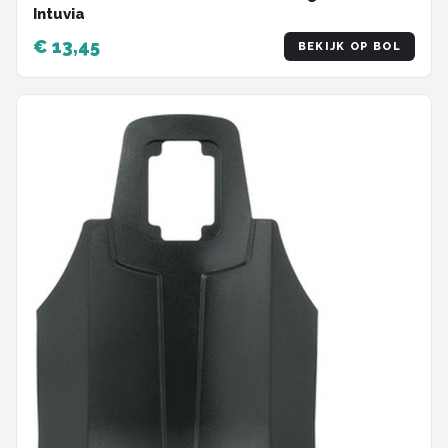
Intuvia
€ 13,45
BEKIJK OP BOL