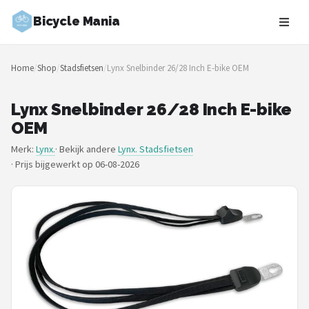
Bicycle Mania
Zoeken
Home
/
Shop
/
Stadsfietsen
/
Lynx Snelbinder 26/28 Inch E-bike OEM
NAVIGATIE
Shop
Lynx Snelbinder 26/28 Inch E-bike
OEM
Merken
Merk:
Lynx.
· Bekijk andere
Lynx. Stadsfietsen
·
Prijs bijgewerkt op 06-08-2026
Blog
Fietsroutes
Kinderfietsen
Stadsfietsen
Elektrische fietsen