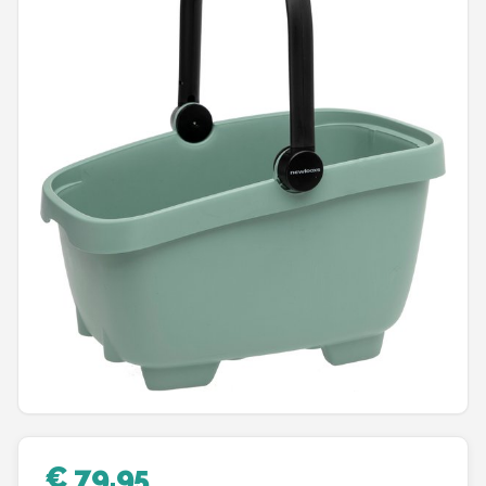
Mountainbikes
Shop
POPULAIRE MERKEN
Basil
Volare
ABUS
AXA
New Looxs
BBB Cycling
€ 79,95