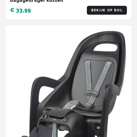
bagagedrager kussen
€ 33,99
BEKIJK OP BOL