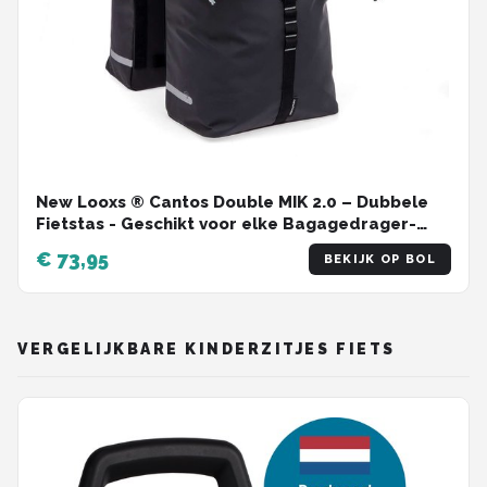
New Looxs ® Cantos Double MIK 2.0 – Dubbele
Fietstas - Geschikt voor elke Bagagedrager-
Ook voor Electrische Fietsen – 36 liter –
€ 73,95
BEKIJK OP BOL
Afneembare Fietstas voor MIK Bagagedrager -
Zwart
VERGELIJKBARE KINDERZITJES FIETS