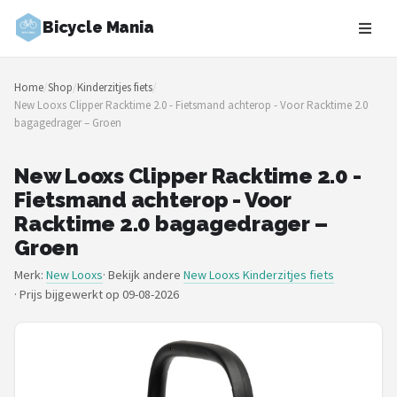
Bicycle Mania
Zoeken
Home
/
Shop
/
Kinderzitjes fiets
/
NAVIGATIE
New Looxs Clipper Racktime 2.0 - Fietsmand achterop - Voor Racktime 2.0
bagagedrager – Groen
Shop
Merken
New Looxs Clipper Racktime 2.0 -
Fietsmand achterop - Voor
Blog
Racktime 2.0 bagagedrager –
Groen
Fietsroutes
Merk:
New Looxs
· Bekijk andere
New Looxs Kinderzitjes fiets
·
Prijs bijgewerkt op 09-08-2026
Kinderfietsen
Stadsfietsen
Elektrische fietsen