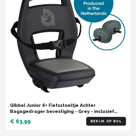
Qibbel Junior 6+ Fietsstoeltje Achter
Bagagedrager bevestiging - Grey - inclusief
voetbeschermingsplaten en voetsteunen
€ 63,99
BEKIJK OP BOL