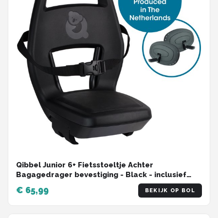
Qibbel Junior 6+ Fietsstoeltje Achter
Bagagedrager bevestiging - Black - inclusief
voetbeschermingsplaten en voetsteunen
€ 65,99
BEKIJK OP BOL