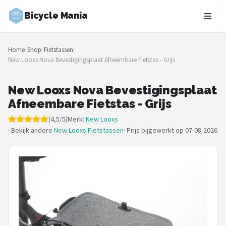
Bicycle Mania
Zoeken
Home
/
Shop
/
Fietstassen
/
NAVIGATIE
New Looxs Nova Bevestigingsplaat Afneembare Fietstas - Grijs
Shop
New Looxs Nova Bevestigingsplaat
Merken
Afneembare Fietstas - Grijs
(4,5/5)
Merk:
New Looxs
Blog
· Bekijk andere
New Looxs Fietstassen
·
Prijs bijgewerkt op 07-08-2026
Fietsroutes
Kinderfietsen
Stadsfietsen
Elektrische fietsen