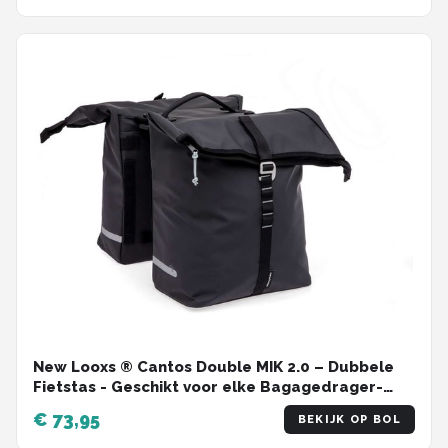
New Looxs ® Cantos Double MIK 2.0 – Dubbele
Fietstas - Geschikt voor elke Bagagedrager-
Ook voor Electrische Fietsen – 36 liter –
€ 73,95
BEKIJK OP BOL
Afneembare Fietstas voor MIK Bagagedrager -
Zwart