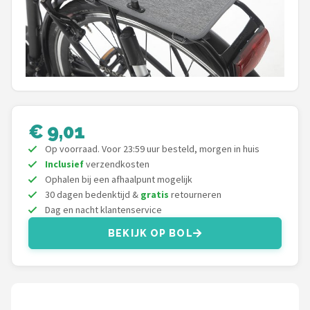
Mountainbikes
Shop
POPULAIRE MERKEN
Basil
€ 9,01
Volare
Op voorraad. Voor 23:59 uur besteld, morgen in huis
Inclusief
verzendkosten
ABUS
Ophalen bij een afhaalpunt mogelijk
30 dagen bedenktijd &
gratis
retourneren
Dag en nacht klantenservice
AXA
BEKIJK OP BOL
New Looxs
BBB Cycling