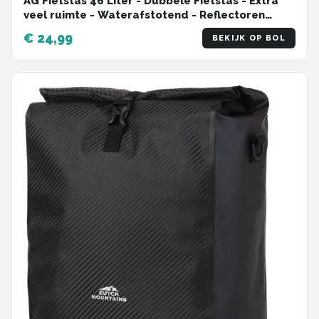
AG Fietstas 46 Liter - Dubbele Fietstas - Extra
veel ruimte - Waterafstotend - Reflectoren
fietstassen - electrische fietsen - Zwart - dubbel
€ 24,99
BEKIJK OP BOL