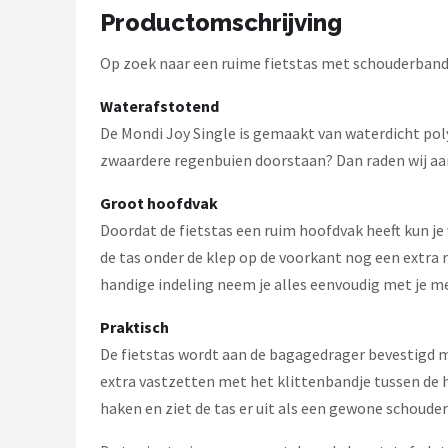
Schwalbe
Productomschrijving
Voltano
Op zoek naar een ruime fietstas met schouderband
Shimano
Waterafstotend
De Mondi Joy Single is gemaakt van waterdicht polye
Cortina
zwaardere regenbuien doorstaan? Dan raden wij aan
Alle merken →
Groot hoofdvak
Doordat de fietstas een ruim hoofdvak heeft kun je
de tas onder de klep op de voorkant nog een extra ri
handige indeling neem je alles eenvoudig met je me
Praktisch
De fietstas wordt aan de bagagedrager bevestigd me
extra vastzetten met het klittenbandje tussen de hak
haken en ziet de tas er uit als een gewone schouder