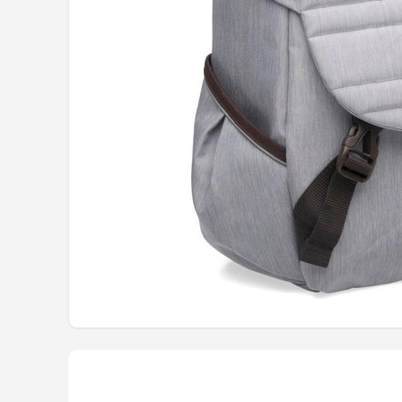
Mountainbikes
Shop
POPULAIRE MERKEN
Basil
Volare
ABUS
AXA
New Looxs
BBB Cycling