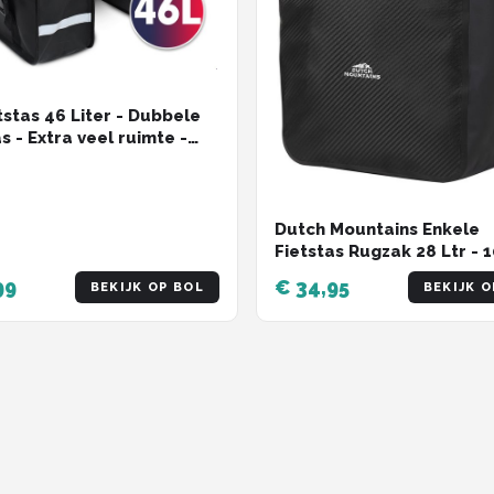
tstas 46 Liter - Dubbele
s - Extra veel ruimte -
fstotend - Reflectoren
ssen - electrische fietsen
t - dubbel
Dutch Mountains Enkele
Fietstas Rugzak 28 Ltr - 
Waterdicht - Fietstas,
99
€ 34,95
BEKIJK OP BOL
BEKIJK O
Schoudertas en Rugtas in
Zwart