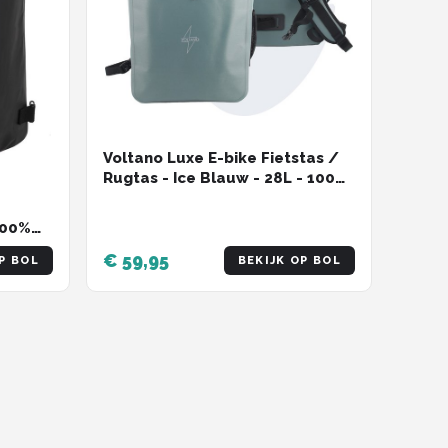
Voltano Luxe E-bike Fietstas /
Rugtas - Ice Blauw - 28L - 100%
Waterdicht - Gratis
Schouderband - Met Groot
100%
Laptop Vak
€ 59,95
P BOL
BEKIJK OP BOL
 1 -