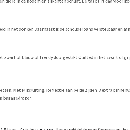
n die je in de bodem en zijkanten schuift. De tas blijft daardoor go
gheid in het donker. Daarnaast is de schouderband verstelbaar en 
 het zwart of blauw of trendy doorgestikt Quilted in het zwart of gri
fietsen. Met kliksluiting. Reflectie aan beide zijden. 3 extra binn
op bagagedrager.
,5 liter – Grijs kost
€ 49,95
. Het gemiddelde voor fietstassen ligt 