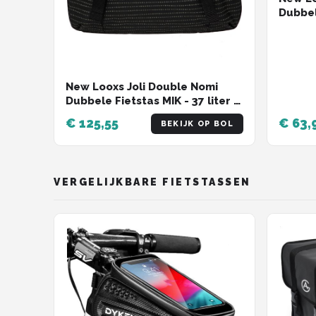
Dubbel
voor E
Gerecy
– Zwar
New Looxs Joli Double Nomi
Dubbele Fietstas MIK - 37 liter -
Zwart
€ 125,55
€ 63,
BEKIJK OP BOL
VERGELIJKBARE FIETSTASSEN