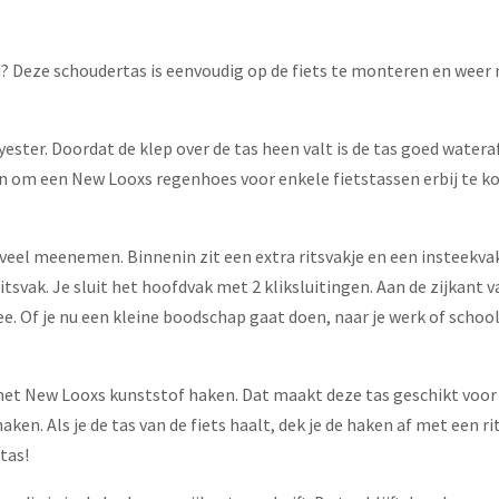
? Deze schoudertas is eenvoudig op de fiets te monteren en weer
ster. Doordat de klep over de tas heen valt is de tas goed watera
 om een New Looxs regenhoes voor enkele fietstassen erbij te ko
 veel meenemen. Binnenin zit een extra ritsvakje en een insteekvak
tsvak. Je sluit het hoofdvak met 2 kliksluitingen. Aan de zijkant v
e. Of je nu een kleine boodschap gaat doen, naar je werk of school
t New Looxs kunststof haken. Dat maakt deze tas geschikt voor vri
en. Als je de tas van de fiets haalt, dek je de haken af met een ri
tas!