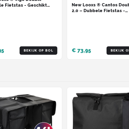
New Looxs ® Cantos Doub
e Fietstas - Geschikt
2.0 – Dubbele Fietstas -
lektrische Fietsen –
Geschikt voor elke
cled Materiaal - 40 Liter
Bagagedrager- Ook voor
t - Groen
Electrische Fietsen – 36 l
Afneembare Fietstas voo
Bagagedrager - Zwart
95
€ 73,95
BEKIJK OP BOL
BEKIJK O