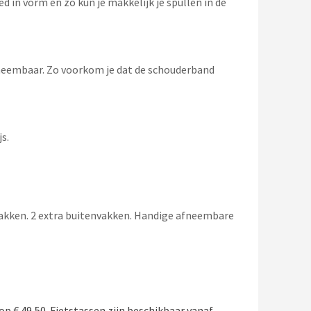
ed in vorm en zo kun je makkelijk je spullen in de
afneembaar. Zo voorkom je dat de schouderband
js.
envakken. 2 extra buitenvakken. Handige afneembare
op € 49,50. Fietstassen zijn beschikbaar vanaf