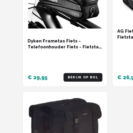
AG Fie
Fietsta
Dyken Frametas Fiets -
Watera
Telefoonhouder Fiets - Fietstas
fietsta
Frame - Zwart
- Zwar
€ 29,95
€ 26,
BEKIJK OP BOL