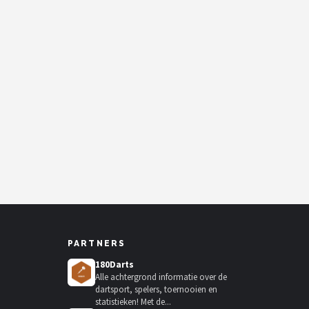
PARTNERS
180Darts
Alle achtergrond informatie over de
dartsport, spelers, toernooien en
statistieken! Met de...