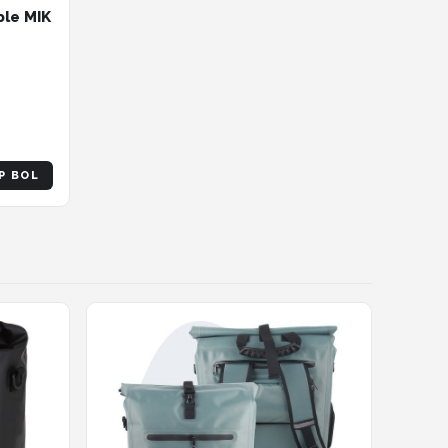
le MIK
iter –
r MIK
P BOL