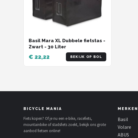
Basil Mara XL Dubbele fietstas -
Zwart - 30 Liter
€ 22,22
BEKIJK OP BOL
BICYCLE MANIA
MERKEN
Fiets kopen? Of je nu een e-bike, racefiets,
Basil
mountainbike of stadsfiets zoekt, bekijk ons grote
Volare
aanbod fietsen online!
ABUS