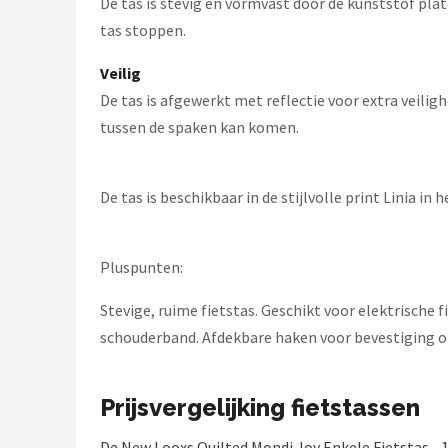
De tas is stevig en vormvast door de kunststof plate
tas stoppen.
Veilig
De tas is afgewerkt met reflectie voor extra veili
tussen de spaken kan komen.
De tas is beschikbaar in de stijlvolle print Linia in
Pluspunten:
Stevige, ruime fietstas. Geschikt voor elektrische 
schouderband. Afdekbare haken voor bevestiging 
Prijsvergelijking fietstassen
De New Looxs Quilted Mondi Joy Enkele Fietstas - 18