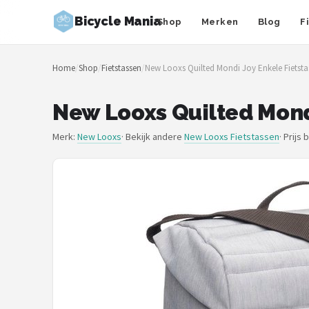
Bicycle Mania
Shop
Merken
Blog
F
Zoeken
Home
/
Shop
/
Fietstassen
/
New Looxs Quilted Mondi Joy Enkele Fietstas -
NAVIGATIE
Shop
New Looxs Quilted Mondi 
Merken
Merk:
New Looxs
· Bekijk andere
New Looxs Fietstassen
·
Prijs 
Blog
Fietsroutes
Kinderfietsen
Stadsfietsen
Elektrische fietsen