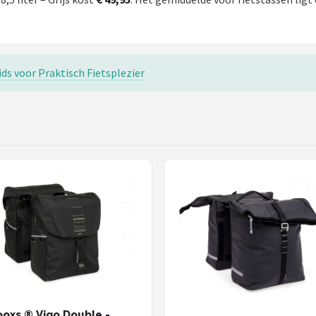
ids voor Praktisch Fietsplezier
oxs ® Vigo Double -