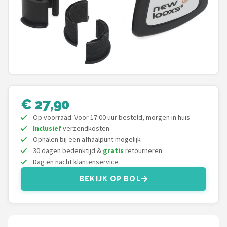
Mountainbikes
Shop
POPULAIRE MERKEN
Basil
€ 27,90
Volare
Op voorraad. Voor 17:00 uur besteld, morgen in huis
Inclusief
verzendkosten
ABUS
Ophalen bij een afhaalpunt mogelijk
30 dagen bedenktijd &
gratis
retourneren
AXA
Dag en nacht klantenservice
BEKIJK OP BOL
New Looxs
BBB Cycling