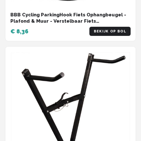
BBB Cycling ParkingHook Fiets Ophangbeugel -
Plafond & Muur - Verstelbaar Fiets
Ophangsysteem - Minimalistische en
€ 8,36
BEKIJK OP BOL
Ruimtebesparende Fietshaak - Zwart - BTL-26