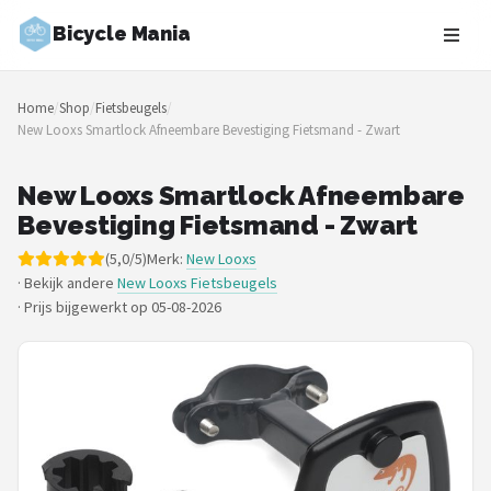
Bicycle Mania
Zoeken
Home
/
Shop
/
Fietsbeugels
/
NAVIGATIE
New Looxs Smartlock Afneembare Bevestiging Fietsmand - Zwart
Shop
New Looxs Smartlock Afneembare
Merken
Bevestiging Fietsmand - Zwart
(5,0/5)
Merk:
New Looxs
Blog
· Bekijk andere
New Looxs Fietsbeugels
·
Prijs bijgewerkt op 05-08-2026
Fietsroutes
Kinderfietsen
Stadsfietsen
Elektrische fietsen