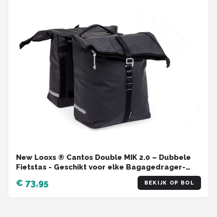
New Looxs ® Cantos Double MIK 2.0 – Dubbele
Fietstas - Geschikt voor elke Bagagedrager-
Ook voor Electrische Fietsen – 36 liter –
€ 73,95
BEKIJK OP BOL
Afneembare Fietstas voor MIK Bagagedrager -
Zwart