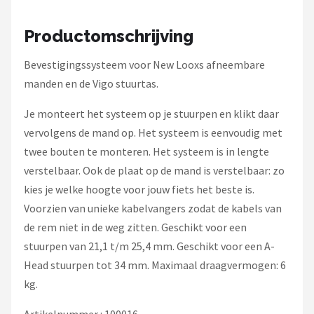
Schwalbe
Productomschrijving
Voltano
Bevestigingssysteem voor New Looxs afneembare
Shimano
manden en de Vigo stuurtas.
Cortina
Je monteert het systeem op je stuurpen en klikt daar
vervolgens de mand op. Het systeem is eenvoudig met
Alle merken →
twee bouten te monteren. Het systeem is in lengte
verstelbaar. Ook de plaat op de mand is verstelbaar: zo
kies je welke hoogte voor jouw fiets het beste is.
Voorzien van unieke kabelvangers zodat de kabels van
de rem niet in de weg zitten. Geschikt voor een
stuurpen van 21,1 t/m 25,4 mm. Geschikt voor een A-
Head stuurpen tot 34 mm. Maximaal draagvermogen: 6
kg.
Artikelnummer : 100016