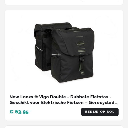
New Looxs ® Vigo Double - Dubbele Fietstas -
Geschikt voor Elektrische Fietsen – Gerecycled
Materiaal - 40 Liter – Zwart - Groen
€ 63,95
BEKIJK OP BOL