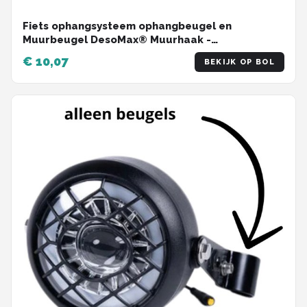
Fiets ophangsysteem ophangbeugel en
Muurbeugel DesoMax® Muurhaak -
Muurbevestiging voor met de wiel aan de muur -
€ 10,07
BEKIJK OP BOL
Wandhouder - Fietshaak