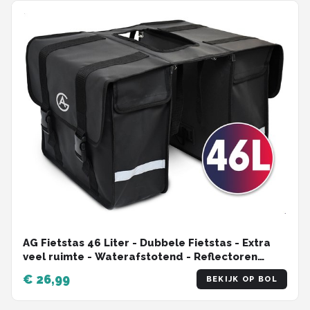
AG Fietstas 46 Liter - Dubbele Fietstas - Extra
veel ruimte - Waterafstotend - Reflectoren
fietstassen - electrische fietsen - Zwart - dubbel
€ 26,99
BEKIJK OP BOL