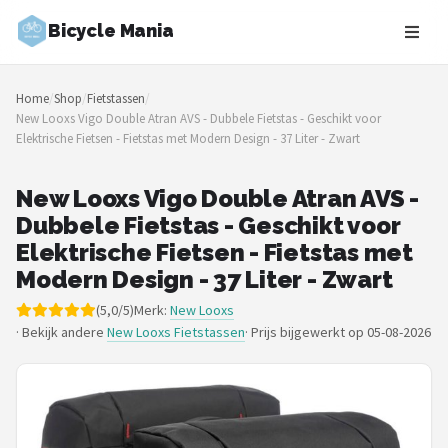
Bicycle Mania
Zoeken
Home
/
Shop
/
Fietstassen
/
NAVIGATIE
New Looxs Vigo Double Atran AVS - Dubbele Fietstas - Geschikt voor
Elektrische Fietsen - Fietstas met Modern Design - 37 Liter - Zwart
Shop
Merken
New Looxs Vigo Double Atran AVS -
Dubbele Fietstas - Geschikt voor
Blog
Elektrische Fietsen - Fietstas met
Modern Design - 37 Liter - Zwart
Fietsroutes
(5,0/5)
Merk:
New Looxs
· Bekijk andere
New Looxs Fietstassen
·
Prijs bijgewerkt op 05-08-2026
Kinderfietsen
Stadsfietsen
Elektrische fietsen