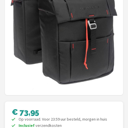
Mountainbikes
Shop
POPULAIRE MERKEN
Basil
Volare
ABUS
AXA
New Looxs
€ 73,95
BBB Cycling
Op voorraad. Voor 23:59 uur besteld, morgen in huis
Inclusief
verzendkosten