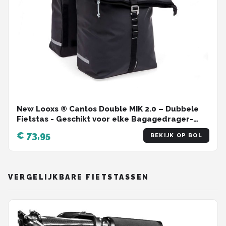
New Looxs ® Cantos Double MIK 2.0 – Dubbele
Fietstas - Geschikt voor elke Bagagedrager-
Ook voor Electrische Fietsen – 36 liter –
€ 73,95
BEKIJK OP BOL
Afneembare Fietstas voor MIK Bagagedrager -
Zwart
VERGELIJKBARE FIETSTASSEN