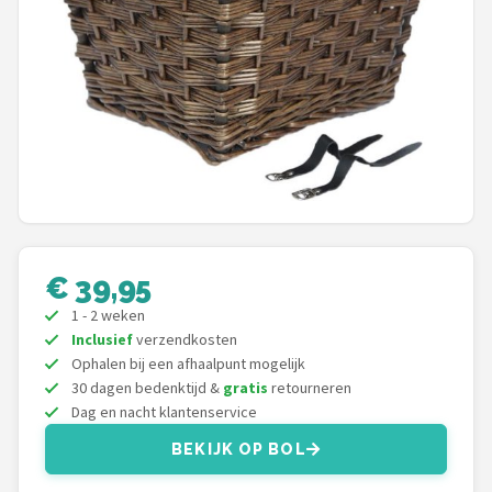
Mountainbikes
Shop
POPULAIRE MERKEN
Basil
Volare
€ 39,95
ABUS
1 - 2 weken
AXA
Inclusief
verzendkosten
Ophalen bij een afhaalpunt mogelijk
30 dagen bedenktijd &
gratis
retourneren
New Looxs
Dag en nacht klantenservice
BBB Cycling
BEKIJK OP BOL