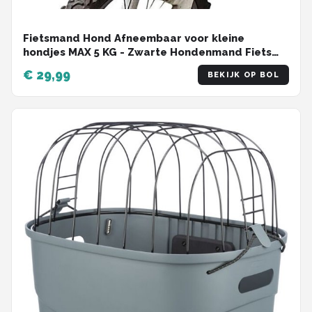
Fietsmand Hond Afneembaar voor kleine
hondjes MAX 5 KG - Zwarte Hondenmand Fiets
Voorop - Mand Accessoires & Reflectiestrip -
€ 29,99
BEKIJK OP BOL
Hoge Kwaliteit