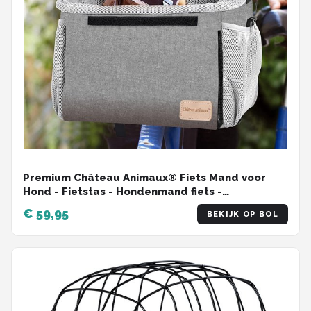
Premium Château Animaux® Fiets Mand voor
Hond - Fietstas - Hondenmand fiets -
Multifunctionele Afneembare Fiets Tas -
€ 59,95
BEKIJK OP BOL
Schoudertas - Rugtas voor Dier - Fietsmand
Hond Voorop - 30x40x35