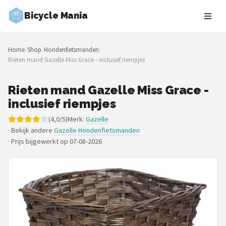
Bicycle Mania
Zoeken
Home
/
Shop
/
Hondenfietsmanden
/
NAVIGATIE
Rieten mand Gazelle Miss Grace - inclusief riempjes
Shop
Rieten mand Gazelle Miss Grace -
Merken
inclusief riempjes
(4,0/5)
Merk:
Gazelle
Blog
· Bekijk andere
Gazelle Hondenfietsmanden
·
Prijs bijgewerkt op 07-08-2026
Fietsroutes
Kinderfietsen
Stadsfietsen
Elektrische fietsen