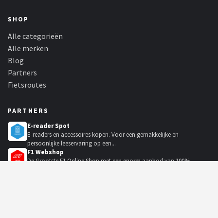
SHOP
Alle categorieën
Alle merken
Blog
Partners
Fietsroutes
PARTNERS
E-reader Spot
E-readers en accessoires kopen. Voor een gemakkelijke en
persoonlijke leeservaring op een...
F1 Webshop
De Grootste F1 Online Shop met een enorm aanbod van 100%
authentieke merchandise van o.a....
Barbie Shop
Barbie Poppen is de beroemdste naam in het verzamelen van
poppen. De originele Barbiepop w...
KadoKiezer
🎁
Het perfecte cadeau voor elke gelegenheid.