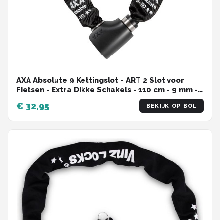
AXA Absolute 9 Kettingslot - ART 2 Slot voor
Fietsen - Extra Dikke Schakels - 110 cm - 9 mm -
Zwart - Ook voor Fatbike!
€ 32,95
BEKIJK OP BOL