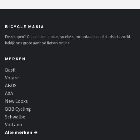
BICYCLE MANIA
Fiets kopen? Of je nu een e-bike, racefiets, mountainbike of stadsfiets zoekt,
bekijk ons grote aanbod fietsen online!
MERKEN
Basil
Volare
ABUS
AXA
New Looxs
BBB Cycling
Schwalbe
Voltano
Alle merken →