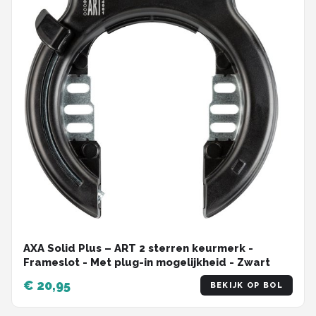
AXA Solid Plus – ART 2 sterren keurmerk -
Frameslot - Met plug-in mogelijkheid - Zwart
€ 20,95
BEKIJK OP BOL