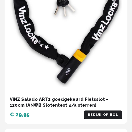
VINZ Salado ART2 goedgekeurd Fietsslot -
120cm (ANWB Slotentest 4/5 sterren)
€ 29,95
BEKIJK OP BOL