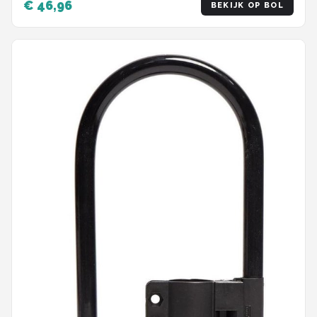
€ 46,96
BEKIJK OP BOL