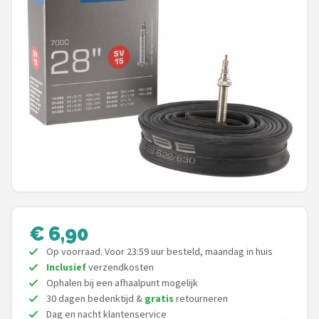
Mountainbikes
Shop
POPULAIRE MERKEN
Basil
Volare
ABUS
AXA
€ 6,90
Op voorraad. Voor 23:59 uur besteld, maandag in huis
New Looxs
Inclusief
verzendkosten
Ophalen bij een afhaalpunt mogelijk
BBB Cycling
30 dagen bedenktijd &
gratis
retourneren
Dag en nacht klantenservice