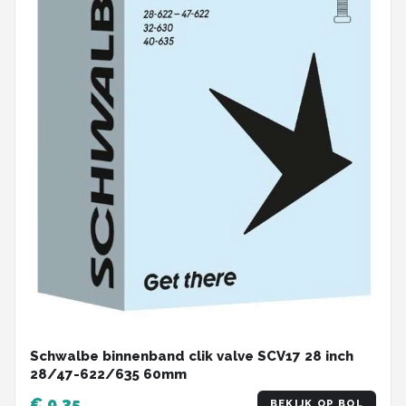
Schwalbe binnenband clik valve SCV17 28 inch
28/47-622/635 60mm
€ 9,35
BEKIJK OP BOL