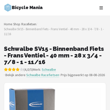
Bicycle Mania
Zoeken
Home
/
Shop
/
Racefietsen
/
NAVIGATIE
Schwalbe SV15 - Binnenband Fiets - Frans Ventiel - 40 mm - 28 x 3/4 - 7/8 - 1 -
11/16
Shop
Merken
Schwalbe SV15 - Binnenband Fiets
- Frans Ventiel - 40 mm - 28 x 3/4 -
Blog
7/8 - 1 - 11/16
(4,0/5)
Merk:
Schwalbe
Fietsroutes
· Bekijk andere
Schwalbe Racefietsen
·
Prijs bijgewerkt op 08-08-2026
Kinderfietsen
Stadsfietsen
Elektrische fietsen