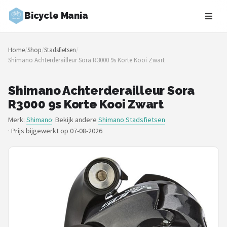
Bicycle Mania
Zoeken
Home
/
Shop
/
Stadsfietsen
/
NAVIGATIE
Shimano Achterderailleur Sora R3000 9s Korte Kooi Zwart
Shop
Shimano Achterderailleur Sora
Merken
R3000 9s Korte Kooi Zwart
Merk:
Shimano
· Bekijk andere
Shimano Stadsfietsen
Blog
·
Prijs bijgewerkt op 07-08-2026
Fietsroutes
Kinderfietsen
Stadsfietsen
Elektrische fietsen