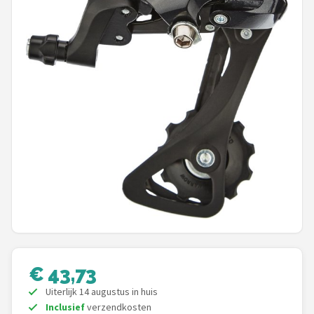
Mountainbikes
Shop
POPULAIRE MERKEN
Basil
Volare
ABUS
AXA
New Looxs
€ 43,73
BBB Cycling
Uiterlijk 14 augustus in huis
Inclusief
verzendkosten