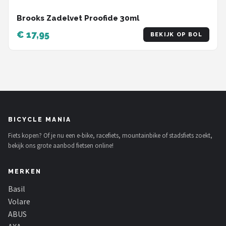
Brooks Zadelvet Proofide 30ml
€ 17,95
BEKIJK OP BOL
BICYCLE MANIA
Fiets kopen? Of je nu een e-bike, racefiets, mountainbike of stadsfiets zoekt,
bekijk ons grote aanbod fietsen online!
MERKEN
Basil
Volare
ABUS