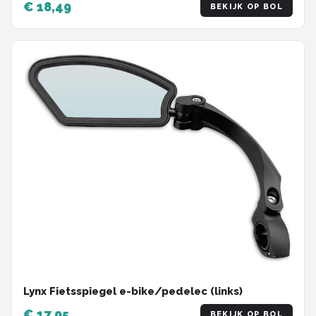
€ 18,49
BEKIJK OP BOL
Lynx Fietsspiegel e-bike/pedelec (links)
€ 17,95
BEKIJK OP BOL