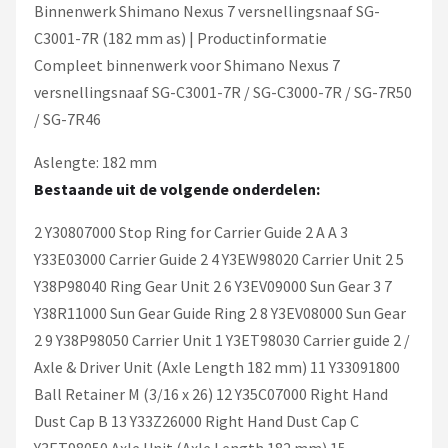
Schwalbe
Binnenwerk Shimano Nexus 7 versnellingsnaaf SG-
C3001-7R (182 mm as) | Productinformatie
Voltano
Compleet binnenwerk voor Shimano Nexus 7
versnellingsnaaf SG-C3001-7R / SG-C3000-7R / SG-7R50
Shimano
/ SG-7R46
Cortina
Aslengte: 182 mm
Bestaande uit de volgende onderdelen:
Alle merken →
2 Y30807000 Stop Ring for Carrier Guide 2 A A 3
Y33E03000 Carrier Guide 2 4 Y3EW98020 Carrier Unit 2 5
Y38P98040 Ring Gear Unit 2 6 Y3EV09000 Sun Gear 3 7
Y38R11000 Sun Gear Guide Ring 2 8 Y3EV08000 Sun Gear
2 9 Y38P98050 Carrier Unit 1 Y3ET98030 Carrier guide 2 /
Axle & Driver Unit (Axle Length 182 mm) 11 Y33091800
Ball Retainer M (3/16 x 26) 12 Y35C07000 Right Hand
Dust Cap B 13 Y33Z26000 Right Hand Dust Cap C