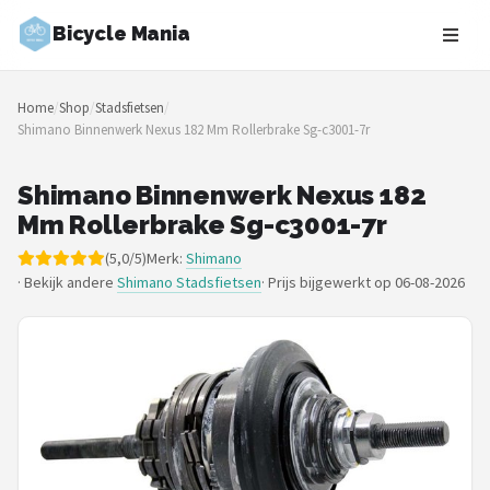
Bicycle Mania
Zoeken
Home
/
Shop
/
Stadsfietsen
/
NAVIGATIE
Shimano Binnenwerk Nexus 182 Mm Rollerbrake Sg-c3001-7r
Shop
Shimano Binnenwerk Nexus 182
Merken
Mm Rollerbrake Sg-c3001-7r
(5,0/5)
Merk:
Shimano
Blog
· Bekijk andere
Shimano Stadsfietsen
·
Prijs bijgewerkt op 06-08-2026
Fietsroutes
Kinderfietsen
Stadsfietsen
Elektrische fietsen