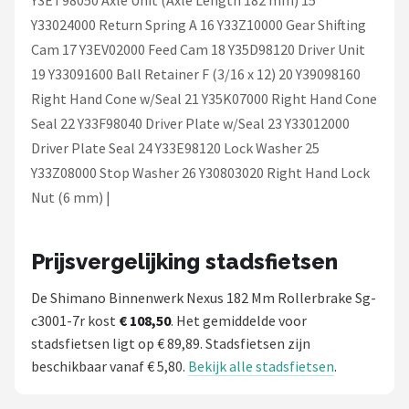
Y3ET98050 Axle Unit (Axle Length 182 mm) 15
Y33024000 Return Spring A 16 Y33Z10000 Gear Shifting
Cam 17 Y3EV02000 Feed Cam 18 Y35D98120 Driver Unit
19 Y33091600 Ball Retainer F (3/16 x 12) 20 Y39098160
Right Hand Cone w/Seal 21 Y35K07000 Right Hand Cone
Seal 22 Y33F98040 Driver Plate w/Seal 23 Y33012000
Driver Plate Seal 24 Y33E98120 Lock Washer 25
Y33Z08000 Stop Washer 26 Y30803020 Right Hand Lock
Nut (6 mm) |
Prijsvergelijking stadsfietsen
De Shimano Binnenwerk Nexus 182 Mm Rollerbrake Sg-
c3001-7r kost
€ 108,50
. Het gemiddelde voor
stadsfietsen ligt op € 89,89. Stadsfietsen zijn
beschikbaar vanaf € 5,80.
Bekijk alle stadsfietsen
.