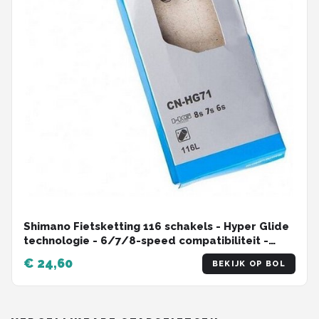
Shimano Fietsketting 116 schakels - Hyper Glide
technologie - 6/7/8-speed compatibiliteit -
MTB/Racefiets
€ 24,60
BEKIJK OP BOL