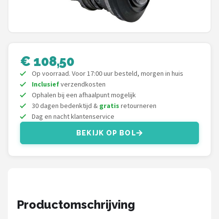
Mountainbikes
Shop
€ 108,50
POPULAIRE MERKEN
Op voorraad. Voor 17:00 uur besteld, morgen in huis
Basil
Inclusief
verzendkosten
Ophalen bij een afhaalpunt mogelijk
Volare
30 dagen bedenktijd &
gratis
retourneren
Dag en nacht klantenservice
ABUS
BEKIJK OP BOL
AXA
New Looxs
BBB Cycling
Productomschrijving