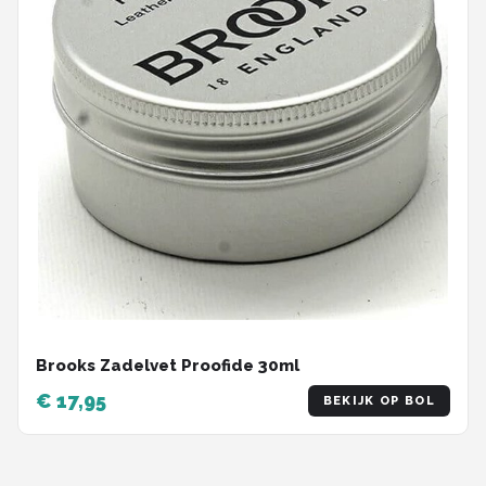
Brooks Zadelvet Proofide 30ml
€ 17,95
BEKIJK OP BOL