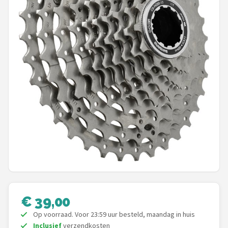
Mountainbikes
Shop
POPULAIRE MERKEN
Basil
Volare
ABUS
AXA
New Looxs
€ 39,00
BBB Cycling
Op voorraad. Voor 23:59 uur besteld, maandag in huis
Inclusief
verzendkosten