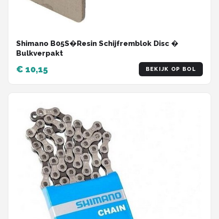
Shimano B05S�Resin Schijfremblok Disc �
Bulkverpakt
€ 10,15
BEKIJK OP BOL