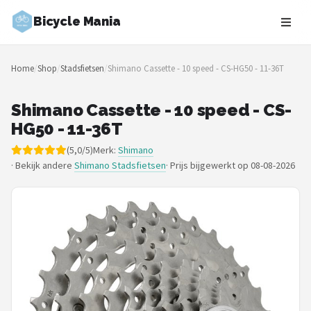
Bicycle Mania
Zoeken
Home
/
Shop
/
Stadsfietsen
/
Shimano Cassette - 10 speed - CS-HG50 - 11-36T
NAVIGATIE
Shop
Shimano Cassette - 10 speed - CS-
HG50 - 11-36T
Merken
(5,0/5)
Merk:
Shimano
· Bekijk andere
Shimano Stadsfietsen
·
Prijs bijgewerkt op 08-08-2026
Blog
Fietsroutes
Kinderfietsen
Stadsfietsen
Elektrische fietsen