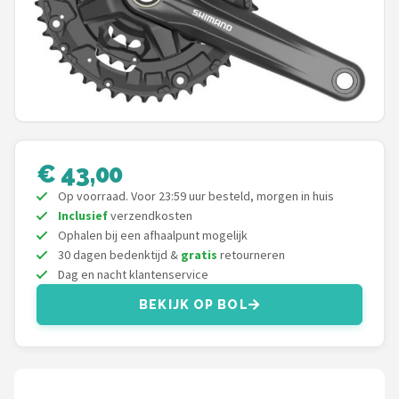
Mountainbikes
Shop
POPULAIRE MERKEN
Basil
€ 43,00
Volare
Op voorraad. Voor 23:59 uur besteld, morgen in huis
Inclusief
verzendkosten
ABUS
Ophalen bij een afhaalpunt mogelijk
30 dagen bedenktijd &
gratis
retourneren
AXA
Dag en nacht klantenservice
BEKIJK OP BOL
New Looxs
BBB Cycling