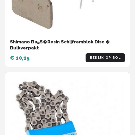
Shimano B05S�Resin Schijfremblok Disc �
Bulkverpakt
€ 10,15
BEKIJK OP BOL