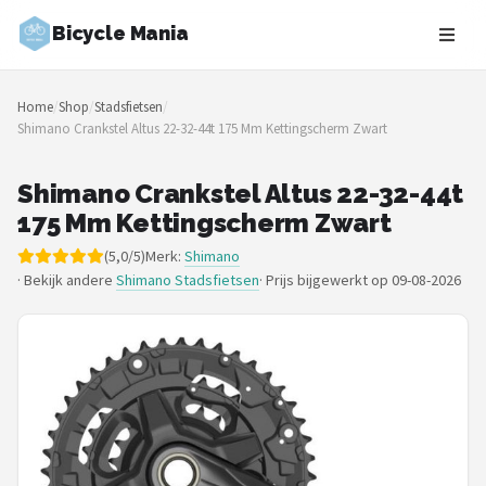
Bicycle Mania
Zoeken
Home
/
Shop
/
Stadsfietsen
/
NAVIGATIE
Shimano Crankstel Altus 22-32-44t 175 Mm Kettingscherm Zwart
Shop
Shimano Crankstel Altus 22-32-44t
Merken
175 Mm Kettingscherm Zwart
(5,0/5)
Merk:
Shimano
Blog
· Bekijk andere
Shimano Stadsfietsen
·
Prijs bijgewerkt op 09-08-2026
Fietsroutes
Kinderfietsen
Stadsfietsen
Elektrische fietsen