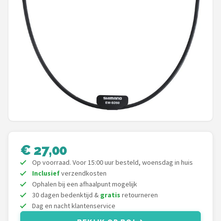
Mountainbikes
Shop
POPULAIRE MERKEN
Basil
Volare
ABUS
€ 27,00
AXA
Op voorraad. Voor 15:00 uur besteld, woensdag in huis
Inclusief
verzendkosten
New Looxs
Ophalen bij een afhaalpunt mogelijk
30 dagen bedenktijd &
gratis
retourneren
BBB Cycling
Dag en nacht klantenservice