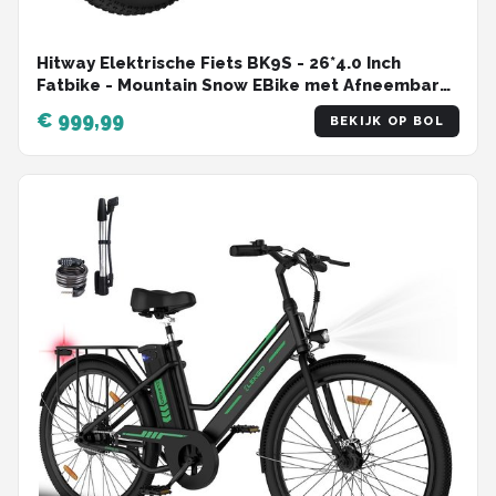
Hitway Elektrische Fiets BK9S - 26*4.0 Inch
Fatbike - Mountain Snow EBike met Afneembare
48V 16Ah Lithium Batterij - City Commuter E-Bike
€ 999,99
BEKIJK OP BOL
met 250W Motor - 7 Versnellingen - IP54
Waterdicht