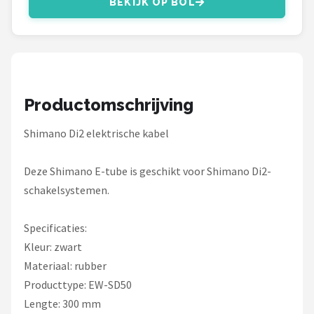
BEKIJK OP BOL
Schwalbe
Voltano
Shimano
Productomschrijving
Cortina
Shimano Di2 elektrische kabel
Alle merken →
Deze Shimano E-tube is geschikt voor Shimano Di2-
schakelsystemen.
Specificaties:
Kleur: zwart
Materiaal: rubber
Producttype: EW-SD50
Lengte: 300 mm