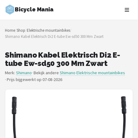
Bicycle Mania
Zoeken
Home
/
Shop
/
Elektrische mountainbikes
/
NAVIGATIE
Shimano Kabel Elektrisch Di2 E-tube Ew-sd50 300 Mm Zwart
Shop
Shimano Kabel Elektrisch Di2 E-
Merken
tube Ew-sd50 300 Mm Zwart
Merk:
Shimano
· Bekijk andere
Shimano Elektrische mountainbikes
Blog
·
Prijs bijgewerkt op 07-08-2026
Fietsroutes
Kinderfietsen
Stadsfietsen
Elektrische fietsen