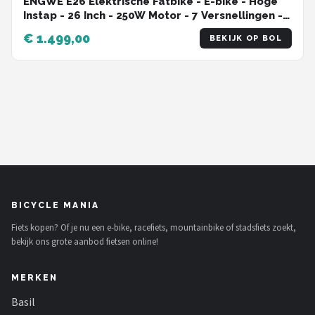
ENGWE E26 Elektrische Fatbike - E-bike - Hoge
Instap - 26 Inch - 250W Motor - 7 Versnellingen -
140 km Actieradius - Hydraulische Schijfremmen
€ 1.499,00
BEKIJK OP BOL
- Zwart
BICYCLE MANIA
Fiets kopen? Of je nu een e-bike, racefiets, mountainbike of stadsfiets zoekt,
bekijk ons grote aanbod fietsen online!
MERKEN
Basil