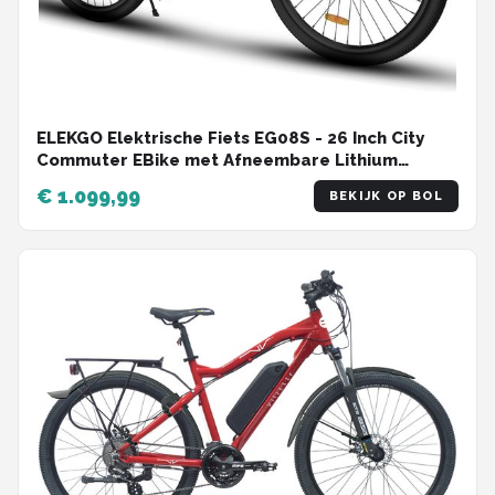
ELEKGO Elektrische Fiets EG08S - 26 Inch City
Commuter EBike met Afneembare Lithium
Batterij - E-Bike met 250W Motor - Damesfiets -
€ 1.099,99
BEKIJK OP BOL
IP54 Waterdicht