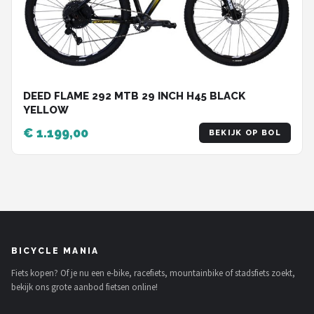
DEED FLAME 292 MTB 29 INCH H45 BLACK
YELLOW
€ 1.199,00
BEKIJK OP BOL
BICYCLE MANIA
Fiets kopen? Of je nu een e-bike, racefiets, mountainbike of stadsfiets zoekt,
bekijk ons grote aanbod fietsen online!