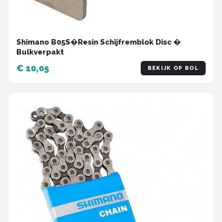
Shimano B05S�Resin Schijfremblok Disc �
Bulkverpakt
€ 10,05
BEKIJK OP BOL