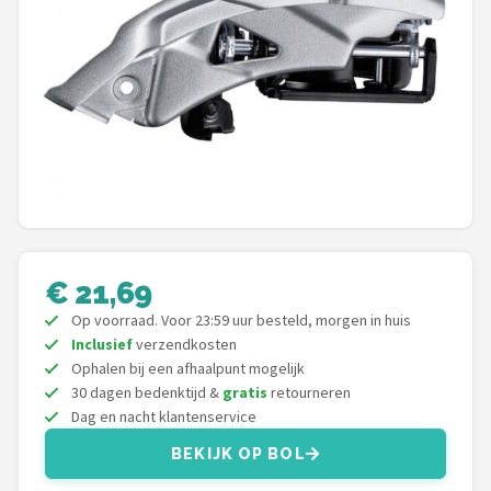
Mountainbikes
Shop
POPULAIRE MERKEN
Basil
Volare
ABUS
€ 21,69
Op voorraad. Voor 23:59 uur besteld, morgen in huis
AXA
Inclusief
verzendkosten
Ophalen bij een afhaalpunt mogelijk
New Looxs
30 dagen bedenktijd &
gratis
retourneren
Dag en nacht klantenservice
BBB Cycling
BEKIJK OP BOL