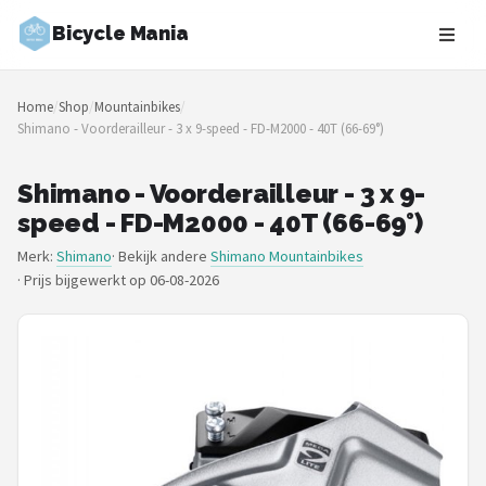
Bicycle Mania
Zoeken
Home
/
Shop
/
Mountainbikes
/
NAVIGATIE
Shimano - Voorderailleur - 3 x 9-speed - FD-M2000 - 40T (66-69°)
Shop
Shimano - Voorderailleur - 3 x 9-
Merken
speed - FD-M2000 - 40T (66-69°)
Merk:
Shimano
· Bekijk andere
Shimano Mountainbikes
Blog
·
Prijs bijgewerkt op 06-08-2026
Fietsroutes
Kinderfietsen
Stadsfietsen
Elektrische fietsen