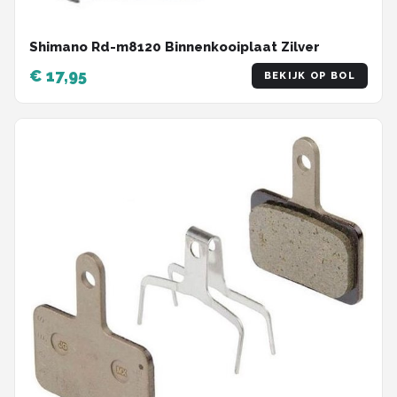
Shimano Rd-m8120 Binnenkooiplaat Zilver
€ 17,95
BEKIJK OP BOL