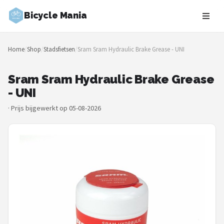
Bicycle Mania
Zoeken
Home
/
Shop
/
Stadsfietsen
/
Sram Sram Hydraulic Brake Grease - UNI
NAVIGATIE
Shop
Sram Sram Hydraulic Brake Grease
- UNI
Merken
·
Prijs bijgewerkt op 05-08-2026
Blog
Fietsroutes
Kinderfietsen
Stadsfietsen
Elektrische fietsen