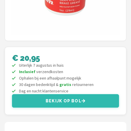
Mountainbikes
Shop
POPULAIRE MERKEN
Basil
€ 20,95
Volare
Uiterlijk 7 augustus in huis
Inclusief
verzendkosten
ABUS
Ophalen bij een afhaalpunt mogelijk
30 dagen bedenktijd &
gratis
retourneren
AXA
Dag en nacht klantenservice
BEKIJK OP BOL
New Looxs
BBB Cycling