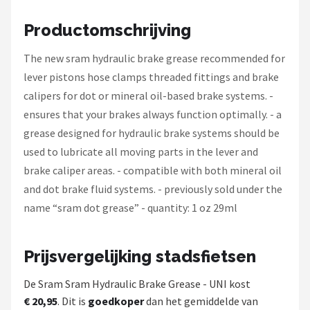
Schwalbe
Productomschrijving
Voltano
The new sram hydraulic brake grease recommended for
Shimano
lever pistons hose clamps threaded fittings and brake
calipers for dot or mineral oil-based brake systems. -
Cortina
ensures that your brakes always function optimally. - a
grease designed for hydraulic brake systems should be
Alle merken →
used to lubricate all moving parts in the lever and
brake caliper areas. - compatible with both mineral oil
and dot brake fluid systems. - previously sold under the
name “sram dot grease” - quantity: 1 oz 29ml
Prijsvergelijking stadsfietsen
De Sram Sram Hydraulic Brake Grease - UNI kost
€ 20,95
. Dit is
goedkoper
dan het gemiddelde van