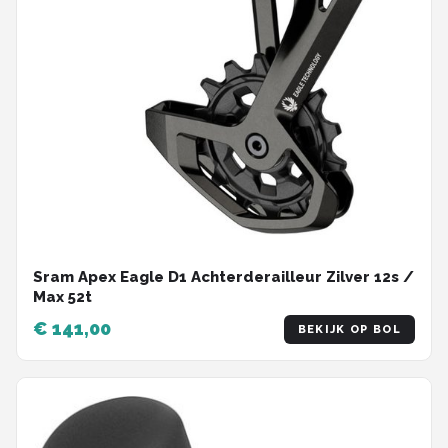
Sram Apex Eagle D1 Achterderailleur Zilver 12s /
Max 52t
€ 141,00
BEKIJK OP BOL