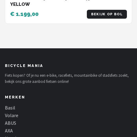
YELLOW
€ 1.199,00
BEKIJK OP BOL
BICYCLE MANIA
Fiets kopen? Of je nu een e-bike, racefiets, mountainbike of stadsfiets zoekt,
bekijk ons grote aanbod fietsen online!
MERKEN
Basil
Volare
ABUS
AXA