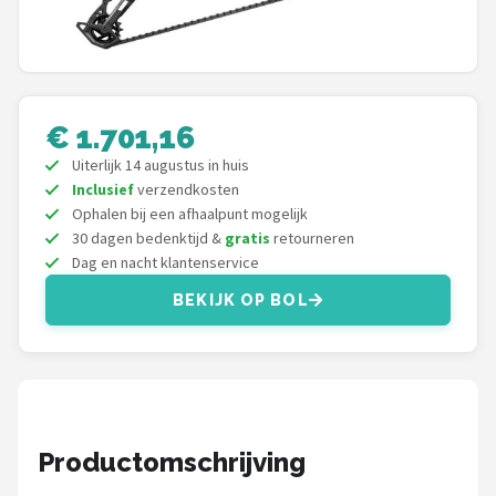
Mountainbikes
Shop
€ 1.701,16
POPULAIRE MERKEN
Uiterlijk 14 augustus in huis
Basil
Inclusief
verzendkosten
Ophalen bij een afhaalpunt mogelijk
Volare
30 dagen bedenktijd &
gratis
retourneren
Dag en nacht klantenservice
ABUS
BEKIJK OP BOL
AXA
New Looxs
BBB Cycling
Productomschrijving