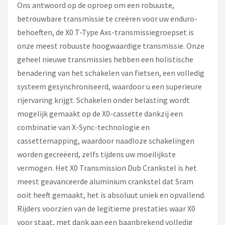
Schwalbe
Ons antwoord op de oproep om een robuuste,
betrouwbare transmissie te creëren voor uw enduro-
Voltano
behoeften, de X0 T-Type Axs-transmissiegroepset is
onze meest robuuste hoogwaardige transmissie. Onze
Shimano
geheel nieuwe transmissies hebben een holistische
benadering van het schakelen van fietsen, een volledig
Cortina
systeem gesynchroniseerd, waardoor u een superieure
rijervaring krijgt. Schakelen onder belasting wordt
Alle merken →
mogelijk gemaakt op de X0-cassette dankzij een
combinatie van X-Sync-technologie en
cassettemapping, waardoor naadloze schakelingen
worden gecreëerd, zelfs tijdens uw moeilijkste
vermogen. Het X0 Transmission Dub Crankstel is het
meest geavanceerde aluminium crankstel dat Sram
ooit heeft gemaakt, het is absoluut uniek en opvallend.
Rijders voorzien van de legitieme prestaties waar X0
voor staat, met dank aan een baanbrekend volledig