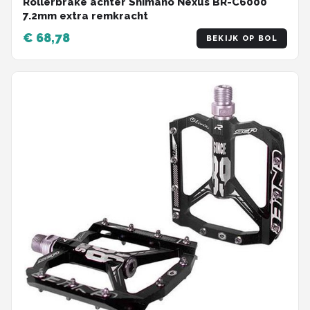
Rollerbrake achter Shimano Nexus BR-C6000
7.2mm extra remkracht
€ 68,78
BEKIJK OP BOL