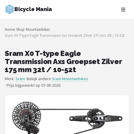
Bicycle Mania
Zoeken
Home
/
Shop
/
Mountainbikes
/
NAVIGATIE
Sram X0 T-type Eagle Transmission Axs Groepset Zilver 175 mm 32t / 10-52t
Shop
Sram X0 T-type Eagle
Merken
Transmission Axs Groepset Zilver
175 mm 32t / 10-52t
Blog
Merk:
Sram
· Bekijk andere
Sram Mountainbikes
·
Prijs bijgewerkt op 07-08-2026
Fietsroutes
Kinderfietsen
Stadsfietsen
Elektrische fietsen