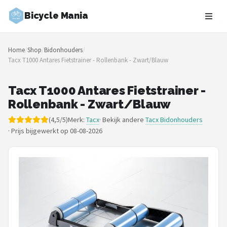
Bicycle Mania
Zoeken
Home
/
Shop
/
Bidonhouders
/
NAVIGATIE
Tacx T1000 Antares Fietstrainer - Rollenbank - Zwart/Blauw
Shop
Tacx T1000 Antares Fietstrainer -
Merken
Rollenbank - Zwart/Blauw
(4,5/5)
Merk:
Tacx
· Bekijk andere
Tacx Bidonhouders
Blog
·
Prijs bijgewerkt op 08-08-2026
Fietsroutes
Kinderfietsen
Stadsfietsen
Elektrische fietsen