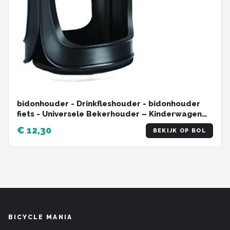
bidonhouder - Drinkfleshouder - bidonhouder
fiets - Universele Bekerhouder – Kinderwagen
Buggy - mountainbikes - Fiets – Universele
€ 12,30
BEKIJK OP BOL
bekerhouder voor fietsen - Trolleys of rollators
– Zwart
BICYCLE MANIA