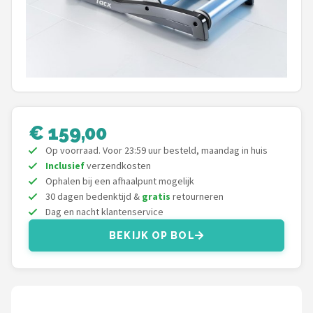
Mountainbikes
Shop
POPULAIRE MERKEN
Basil
€ 159,00
Volare
Op voorraad. Voor 23:59 uur besteld, maandag in huis
Inclusief
verzendkosten
ABUS
Ophalen bij een afhaalpunt mogelijk
30 dagen bedenktijd &
gratis
retourneren
Dag en nacht klantenservice
AXA
BEKIJK OP BOL
New Looxs
BBB Cycling