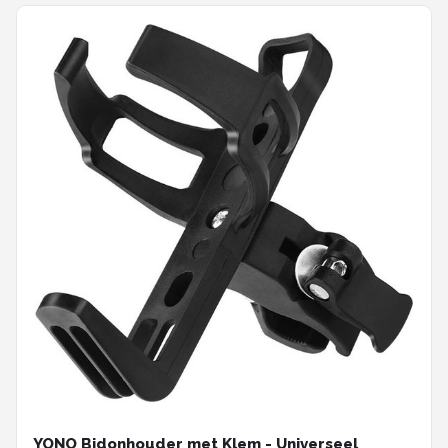
YONO Bidonhouder met Klem - Universeel