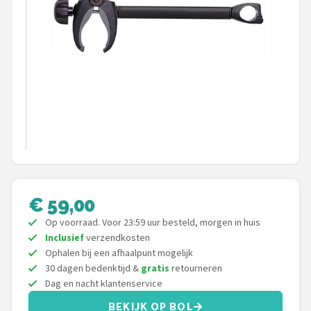
Mountainbikes
Shop
POPULAIRE MERKEN
Basil
Volare
ABUS
€ 59,00
AXA
Op voorraad. Voor 23:59 uur besteld, morgen in huis
Inclusief
verzendkosten
New Looxs
Ophalen bij een afhaalpunt mogelijk
30 dagen bedenktijd &
gratis
retourneren
BBB Cycling
Dag en nacht klantenservice
BEKIJK OP BOL