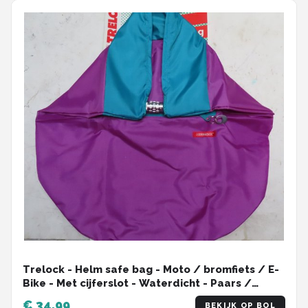
Trelock - Helm safe bag - Moto / bromfiets / E-
Bike - Met cijferslot - Waterdicht - Paars /
groen
€ 34,99
BEKIJK OP BOL