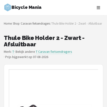
Bicycle Mania
Zoeken
Home
/
Shop
/
Caravan fietsendragers
/
Thule Bike Holder 2 - Zwart - Afsluitbaar
NAVIGATIE
Shop
Thule Bike Holder 2 - Zwart -
Afsluitbaar
Merken
Merk:
T
· Bekijk andere
T Caravan fietsendragers
·
Prijs bijgewerkt op 07-08-2026
Blog
Fietsroutes
Kinderfietsen
Stadsfietsen
Elektrische fietsen