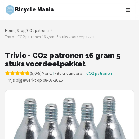
Bicycle Mania
Zoeken
Home
/
Shop
/
CO2 patronen
/
NAVIGATIE
Trivio - CO2 patronen 16 gram 5 stuks voordeelpakket
Shop
Trivio - CO2 patronen 16 gram 5
Merken
stuks voordeelpakket
(5,0/5)
Merk:
T
· Bekijk andere
T CO2 patronen
Blog
·
Prijs bijgewerkt op 08-08-2026
Fietsroutes
Kinderfietsen
Stadsfietsen
Elektrische fietsen