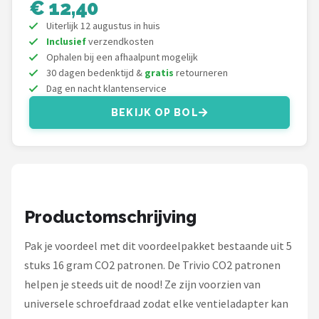
€ 12,40
Schwalbe
Uiterlijk 12 augustus in huis
Voltano
Inclusief
verzendkosten
Ophalen bij een afhaalpunt mogelijk
30 dagen bedenktijd &
gratis
retourneren
Shimano
Dag en nacht klantenservice
Cortina
BEKIJK OP BOL
Alle merken →
Productomschrijving
Pak je voordeel met dit voordeelpakket bestaande uit 5
stuks 16 gram CO2 patronen. De Trivio CO2 patronen
helpen je steeds uit de nood! Ze zijn voorzien van
universele schroefdraad zodat elke ventieladapter kan