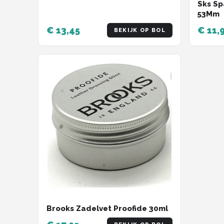
Sks Sp
53Mm
€ 13,45
€ 11,
BEKIJK OP BOL
Brooks Zadelvet Proofide 30ml