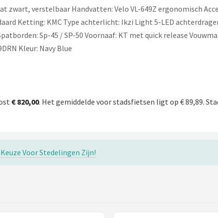
at zwart, verstelbaar Handvatten: Velo VL-649Z ergonomisch Acc
andaard Ketting: KMC Type achterlicht: Ikzi Light 5-LED achterd
 Spatborden: Sp-45 / SP-50 Voornaaf: KT met quick release Vouwma
9DRN Kleur: Navy Blue
kost
€ 820,00
. Het gemiddelde voor stadsfietsen ligt op € 89,89. Sta
Keuze Voor Stedelingen Zijn!