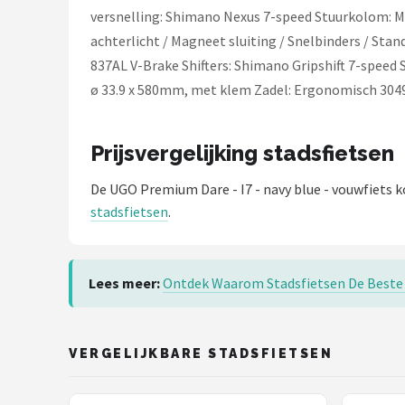
Schwalbe
versnelling: Shimano Nexus 7-speed Stuurkolom: M
achterlicht / Magneet sluiting / Snelbinders / St
Voltano
837AL V-Brake Shifters: Shimano Gripshift 7-speed
ø 33.9 x 580mm, met klem Zadel: Ergonomisch 304
Shimano
Cortina
Prijsvergelijking stadsfietsen
Alle merken →
De UGO Premium Dare - I7 - navy blue - vouwfiets 
stadsfietsen
.
Lees meer:
Ontdek Waarom Stadsfietsen De Beste 
VERGELIJKBARE STADSFIETSEN