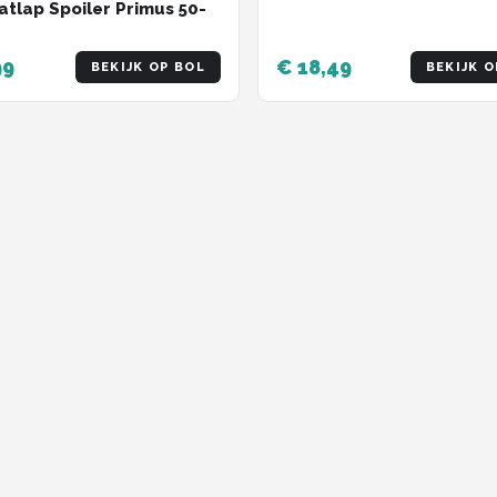
atlap Spoiler Primus 50-
99
€ 18,49
BEKIJK OP BOL
BEKIJK O