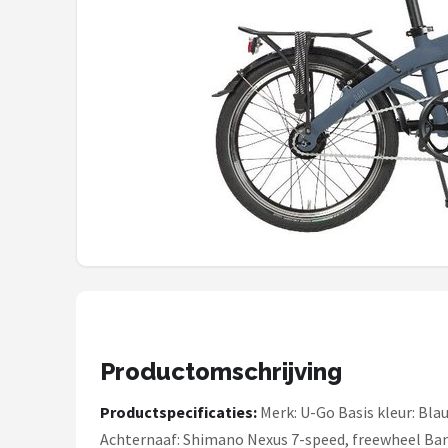
Mountainbikes
Shop
POPULAIRE MERKEN
Basil
Volare
ABUS
AXA
New Looxs
Productomschrijving
BBB Cycling
Productspecificaties:
Merk: U-Go Basis kleur: Bla
Achternaaf: Shimano Nexus 7-speed, freewheel Ban