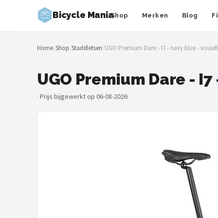
Bicycle Mania
Shop
Merken
Blog
F
Zoeken
Home
/
Shop
/
Stadsfietsen
/
UGO Premium Dare - I7 - navy blue - vouwfi
NAVIGATIE
Shop
UGO Premium Dare - I7 -
Merken
·
Prijs bijgewerkt op 06-08-2026
Blog
Fietsroutes
Kinderfietsen
Stadsfietsen
Elektrische fietsen