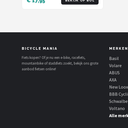
€ 17,95
BEKIJK OP BOL
BICYCLE MANIA
MERKEN
Fiets kopen? Of je nu een e-bike, racefiets,
Basil
mountainbike of stadsfiets zoekt, bekijk ons grote
Volare
aanbod fietsen online!
ABUS
AXA
New Loox
BBB Cycl
Schwalbe
Voltano
Alle mer