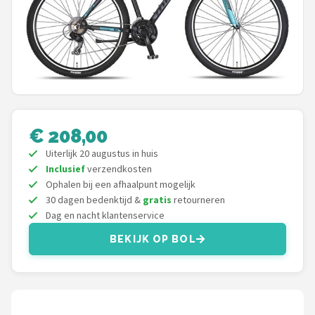
Mountainbikes
Shop
POPULAIRE MERKEN
Basil
€ 208,00
Volare
Uiterlijk 20 augustus in huis
Inclusief
verzendkosten
ABUS
Ophalen bij een afhaalpunt mogelijk
30 dagen bedenktijd &
gratis
retourneren
Dag en nacht klantenservice
AXA
BEKIJK OP BOL
New Looxs
BBB Cycling