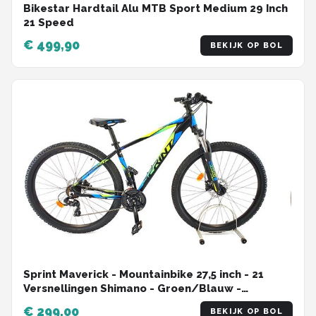
Bikestar Hardtail Alu MTB Sport Medium 29 Inch
21 Speed
€ 499,90
BEKIJK OP BOL
Sprint Maverick - Mountainbike 27,5 inch - 21
Versnellingen Shimano - Groen/Blauw -
Framemaat:48 cm - BK22SI0221 B
€ 299,00
BEKIJK OP BOL