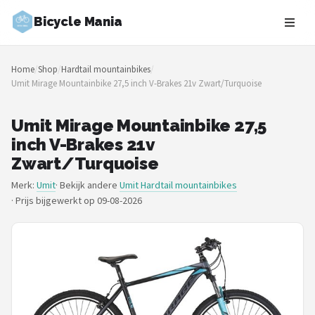
Bicycle Mania
Zoeken
Home
/
Shop
/
Hardtail mountainbikes
/
NAVIGATIE
Umit Mirage Mountainbike 27,5 inch V-Brakes 21v Zwart/Turquoise
Shop
Umit Mirage Mountainbike 27,5
Merken
inch V-Brakes 21v
Zwart/Turquoise
Blog
Merk:
Umit
· Bekijk andere
Umit Hardtail mountainbikes
·
Prijs bijgewerkt op 09-08-2026
Fietsroutes
Kinderfietsen
Stadsfietsen
Elektrische fietsen