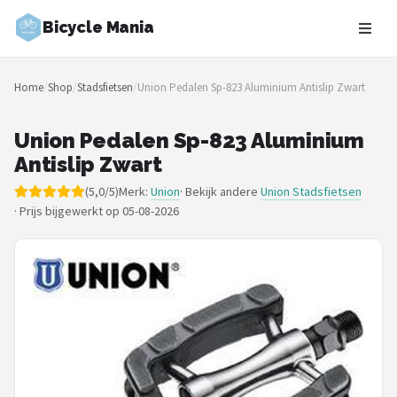
Bicycle Mania
Zoeken
Home
/
Shop
/
Stadsfietsen
/
Union Pedalen Sp-823 Aluminium Antislip Zwart
NAVIGATIE
Shop
Union Pedalen Sp-823 Aluminium
Antislip Zwart
Merken
(5,0/5)
Merk:
Union
· Bekijk andere
Union Stadsfietsen
·
Prijs bijgewerkt op 05-08-2026
Blog
Fietsroutes
Kinderfietsen
Stadsfietsen
Elektrische fietsen