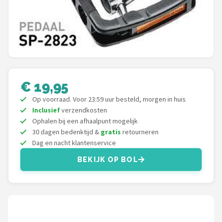
Mountainbikes
Shop
POPULAIRE MERKEN
Basil
€ 19,95
Op voorraad. Voor 23:59 uur besteld, morgen in huis
Volare
Inclusief
verzendkosten
Ophalen bij een afhaalpunt mogelijk
ABUS
30 dagen bedenktijd &
gratis
retourneren
Dag en nacht klantenservice
AXA
BEKIJK OP BOL
New Looxs
BBB Cycling