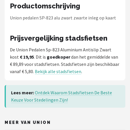
Schwalbe
Productomschrijving
Voltano
Union pedalen SP-823 alu zwart zwarte inleg op kaart
Shimano
Prijsvergelijking stadsfietsen
Cortina
De Union Pedalen Sp-823 Aluminium Antislip Zwart
kost
€ 19,95
. Dit is
goedkoper
dan het gemiddelde van
Alle merken →
€ 89,89 voor stadsfietsen. Stadsfietsen zijn beschikbaar
vanaf € 5,80.
Bekijk alle stadsfietsen
.
Lees meer:
Ontdek Waarom Stadsfietsen De Beste
Keuze Voor Stedelingen Zijn!
MEER VAN UNION