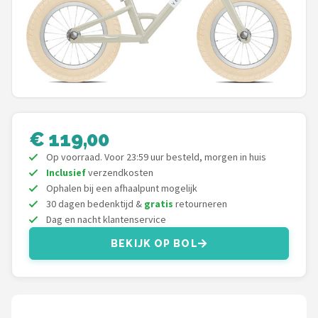
Mountainbikes
Shop
POPULAIRE MERKEN
Basil
€ 119,00
Volare
Op voorraad. Voor 23:59 uur besteld, morgen in huis
Inclusief
verzendkosten
ABUS
Ophalen bij een afhaalpunt mogelijk
30 dagen bedenktijd &
gratis
retourneren
AXA
Dag en nacht klantenservice
BEKIJK OP BOL
New Looxs
BBB Cycling