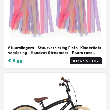
Stuurslingers - Stuurversiering Fiets -Kinderfiets
versiering - Handvat Streamers - Paars roze
blauw - 2 Stuks
€ 8,99
BEKIJK OP BOL