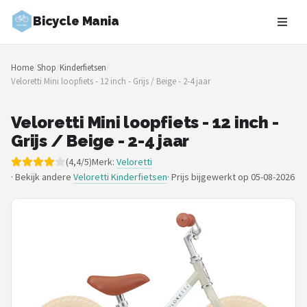
Bicycle Mania
Zoeken
Home
/
Shop
/
Kinderfietsen
/
NAVIGATIE
Veloretti Mini loopfiets - 12 inch - Grijs / Beige - 2-4 jaar
Shop
Veloretti Mini loopfiets - 12 inch -
Merken
Grijs / Beige - 2-4 jaar
(4,4/5)
Merk:
Veloretti
Blog
· Bekijk andere
Veloretti Kinderfietsen
·
Prijs bijgewerkt op 05-08-2026
Fietsroutes
Kinderfietsen
Stadsfietsen
Elektrische fietsen