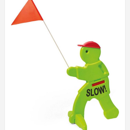
Mountainbikes
Shop
POPULAIRE MERKEN
Basil
Volare
ABUS
AXA
New Looxs
BBB Cycling