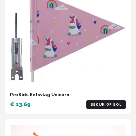
PexKids fietsvlag Unicorn
€ 13,69
BEKIJK OP BOL