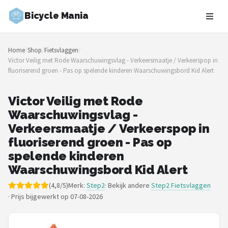
Bicycle Mania
Zoeken
Home
/
Shop
/
Fietsvlaggen
/
NAVIGATIE
Victor Veilig met Rode Waarschuwingsvlag - Verkeersmaatje / Verkeerspop in
fluoriserend groen - Pas op spelende kinderen Waarschuwingsbord Kid Alert
Shop
Merken
Victor Veilig met Rode
Waarschuwingsvlag -
Blog
Verkeersmaatje / Verkeerspop in
fluoriserend groen - Pas op
Fietsroutes
spelende kinderen
Waarschuwingsbord Kid Alert
Kinderfietsen
(4,8/5)
Merk:
Step2
· Bekijk andere
Step2 Fietsvlaggen
·
Prijs bijgewerkt op 07-08-2026
Stadsfietsen
Elektrische fietsen