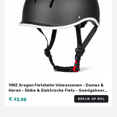
VINZ Aragon Fietshelm Volwassenen - Dames &
Heren - Ebike & Elektrische Fiets - Goedgekeurd
- M & L -Mat Zwart
€ 23,99
BEKIJK OP BOL