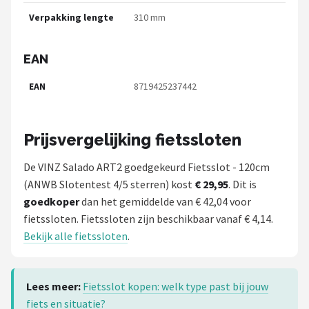
Verpakking lengte
310 mm
EAN
EAN
8719425237442
Prijsvergelijking fietssloten
De VINZ Salado ART2 goedgekeurd Fietsslot - 120cm
(ANWB Slotentest 4/5 sterren) kost
€ 29,95
. Dit is
goedkoper
dan het gemiddelde van € 42,04 voor
fietssloten. Fietssloten zijn beschikbaar vanaf € 4,14.
Bekijk alle fietssloten
.
Lees meer:
Fietsslot kopen: welk type past bij jouw
fiets en situatie?