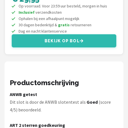
Schwalbe
Op voorraad. Voor 23:59 uur besteld, morgen in huis
Inclusief
verzendkosten
Voltano
Ophalen bij een afhaalpunt mogelijk
30 dagen bedenktijd &
gratis
retourneren
Shimano
Dag en nacht klantenservice
BEKIJK OP BOL
Cortina
Alle merken →
Productomschrijving
ANWB getest
Dit slot is door de ANWB slotentest als
Goed
(score
4/5) beoordeeld.
ART 2 sterren goedkeuring