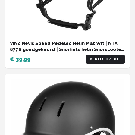
VINZ Nevis Speed Pedelec Helm Mat Wit | NTA
8776 goedgekeurd | Snorfiets helm Snorscooter
| Geschikt voor Helmplicht Blauw Kenteken - M
€ 39,99
BEKIJK OP BOL