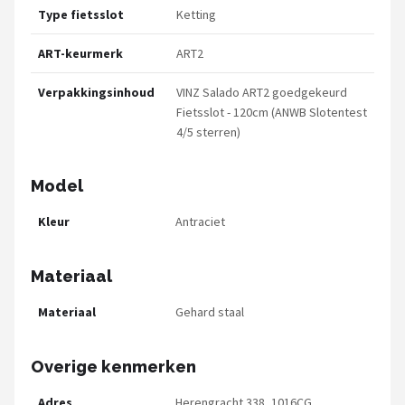
Type fietsslot
Ketting
ART-keurmerk
ART2
Verpakkingsinhoud
VINZ Salado ART2 goedgekeurd
Fietsslot - 120cm (ANWB Slotentest
4/5 sterren)
Model
Kleur
Antraciet
Materiaal
Materiaal
Gehard staal
Overige kenmerken
Adres
Herengracht 338, 1016CG