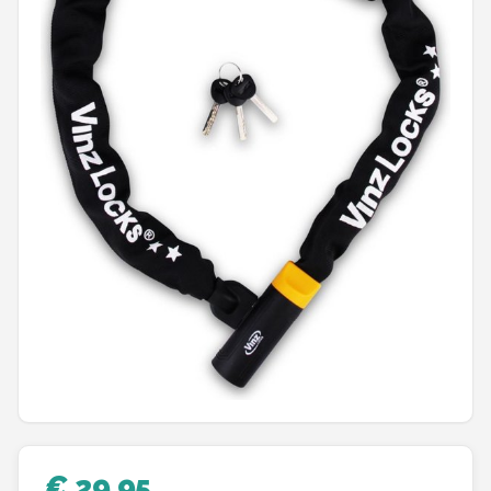
Mountainbikes
Shop
POPULAIRE MERKEN
Basil
Volare
ABUS
AXA
New Looxs
BBB Cycling
€ 29,95