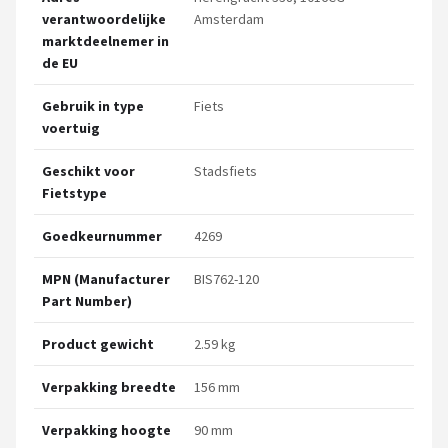
verantwoordelijke
Amsterdam
marktdeelnemer in
de EU
Gebruik in type
Fiets
voertuig
Geschikt voor
Stadsfiets
Fietstype
Goedkeurnummer
4269
MPN (Manufacturer
BIS762-120
Part Number)
Product gewicht
2.59 kg
Verpakking breedte
156 mm
Verpakking hoogte
90 mm