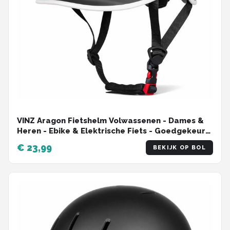
VINZ Aragon Fietshelm Volwassenen - Dames &
Heren - Ebike & Elektrische Fiets - Goedgekeurd
- M & L -Mat Zwart
€ 23,99
BEKIJK OP BOL