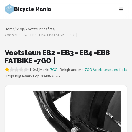
Bicycle Mania
Zoeken
Home
/
Shop
/
Voetsteuntjes fiets
/
NAVIGATIE
Voetsteun EB2 - EB3 - EB4 -EB8 FATBIKE -7GO |
Shop
Voetsteun EB2 - EB3 - EB4 -EB8
Merken
FATBIKE -7GO |
(1,0/5)
Merk:
7GO
· Bekijk andere
7GO Voetsteuntjes fiets
Blog
·
Prijs bijgewerkt op 09-08-2026
Fietsroutes
Kinderfietsen
Stadsfietsen
Elektrische fietsen