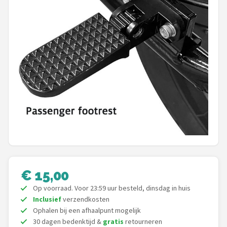
Mountainbikes
Shop
POPULAIRE MERKEN
Basil
Volare
ABUS
AXA
€ 15,00
New Looxs
Op voorraad. Voor 23:59 uur besteld, dinsdag in huis
Inclusief
verzendkosten
BBB Cycling
Ophalen bij een afhaalpunt mogelijk
30 dagen bedenktijd &
gratis
retourneren