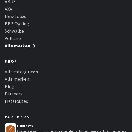
ABUS
AXA
New Looxs
BBB Cycling
Schwalbe
Voltano
Alle merken →
SHOP
Alle categorieën
Alle merken
Blog
Partners
Fietsroutes
PARTNERS
180Darts
Alle achtergrond informatie over de dartsport, spelers, toernooien en