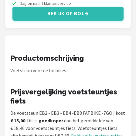
Schwalbe
Dag en nacht klantenservice
BEKIJK OP BOL
Voltano
Shimano
Cortina
Productomschrijving
Alle merken →
Voetsteun voor de fatbikes
Prijsvergelijking voetsteuntjes
fiets
De Voetsteun EB2 - EB3 - EB4 -EB8 FATBIKE -7GO | kost
€ 15,00
. Dit is
goedkoper
dan het gemiddelde van
€ 18,46 voor voetsteuntjes fiets. Voetsteuntjes fiets
zijn beschikbaar vanaf € 7,89.
Bekijk alle voetsteuntjes