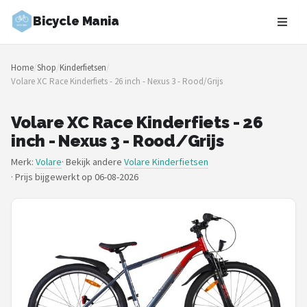
Bicycle Mania
Zoeken
Home
/
Shop
/
Kinderfietsen
/
NAVIGATIE
Volare XC Race Kinderfiets - 26 inch - Nexus 3 - Rood/Grijs
Shop
Volare XC Race Kinderfiets - 26
Merken
inch - Nexus 3 - Rood/Grijs
Merk:
Volare
· Bekijk andere
Volare Kinderfietsen
Blog
·
Prijs bijgewerkt op 06-08-2026
Fietsroutes
Kinderfietsen
Stadsfietsen
Elektrische fietsen