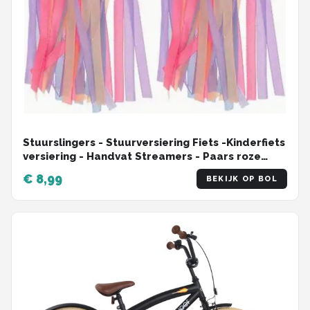
Stuurslingers - Stuurversiering Fiets -Kinderfiets
versiering - Handvat Streamers - Paars roze
blauw - 2 Stuks
€ 8,99
BEKIJK OP BOL