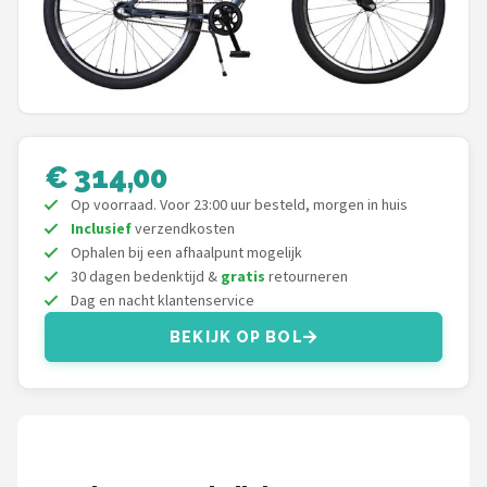
Mountainbikes
Shop
POPULAIRE MERKEN
€ 314,00
Basil
Op voorraad. Voor 23:00 uur besteld, morgen in huis
Volare
Inclusief
verzendkosten
Ophalen bij een afhaalpunt mogelijk
30 dagen bedenktijd &
gratis
retourneren
ABUS
Dag en nacht klantenservice
AXA
BEKIJK OP BOL
New Looxs
BBB Cycling