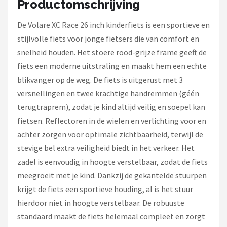
Productomschrijving
Schwalbe
De Volare XC Race 26 inch kinderfiets is een sportieve en
Voltano
stijlvolle fiets voor jonge fietsers die van comfort en
snelheid houden. Het stoere rood-grijze frame geeft de
Shimano
fiets een moderne uitstraling en maakt hem een echte
Cortina
blikvanger op de weg. De fiets is uitgerust met 3
versnellingen en twee krachtige handremmen (géén
Alle merken →
terugtraprem), zodat je kind altijd veilig en soepel kan
fietsen. Reflectoren in de wielen en verlichting voor en
achter zorgen voor optimale zichtbaarheid, terwijl de
stevige bel extra veiligheid biedt in het verkeer. Het
zadel is eenvoudig in hoogte verstelbaar, zodat de fiets
meegroeit met je kind. Dankzij de gekantelde stuurpen
krijgt de fiets een sportieve houding, al is het stuur
hierdoor niet in hoogte verstelbaar. De robuuste
standaard maakt de fiets helemaal compleet en zorgt