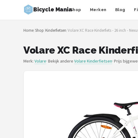
Bicycle Mania
Shop
Merken
Blog
F
Zoeken
Home
/
Shop
/
Kinderfietsen
/
Volare XC Race Kinderfiets - 26 inch - Nexu
NAVIGATIE
Shop
Volare XC Race Kinderfi
Merken
Merk:
Volare
· Bekijk andere
Volare Kinderfietsen
·
Prijs bijgewe
Blog
Fietsroutes
Kinderfietsen
Stadsfietsen
Elektrische fietsen