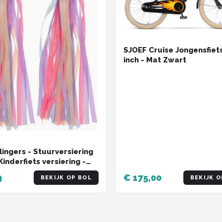
SJOEF Cruise Jongensfiet
inch - Mat Zwart
lingers - Stuurversiering
Kinderfiets versiering -
t Streamers - Paars roze
9
€ 175,00
BEKIJK OP BOL
BEKIJK O
- 2 Stuks