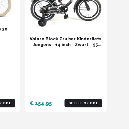
s 20
Volare Black Cruiser Kinderfiets
- Jongens - 14 inch - Zwart - 95%
afgemonteerd
€ 154,95
P BOL
BEKIJK OP BOL