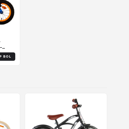
-
-
P BOL