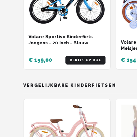
Volare Sportivo Kinderfiets -
Volare
Jongens - 20 inch - Blauw
Meisje
- Twe
€ 159,00
€ 154
BEKIJK OP BOL
VERGELIJKBARE KINDERFIETSEN