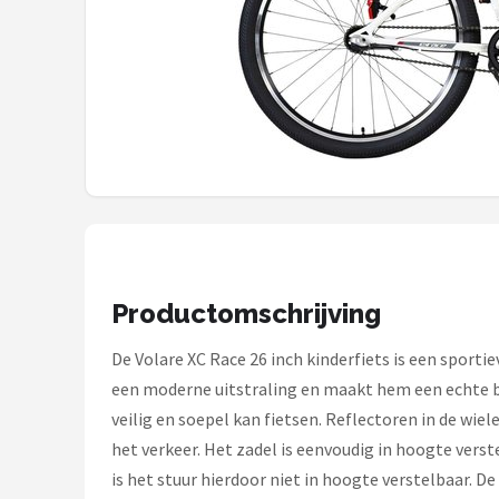
Mountainbikes
Shop
POPULAIRE MERKEN
Basil
Volare
ABUS
Productomschrijving
AXA
De Volare XC Race 26 inch kinderfiets is een sportie
een moderne uitstraling en maakt hem een echte bli
New Looxs
veilig en soepel kan fietsen. Reflectoren in de wiel
het verkeer. Het zadel is eenvoudig in hoogte verst
BBB Cycling
is het stuur hierdoor niet in hoogte verstelbaar. De