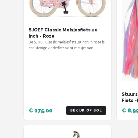
SJOEF Classic Meisjesfiets 20
inch - Roze
De SJOEF Classic meisjesfiets 20 inch in roze is
een stevige kinderfiets voor meisjes van
ongeveer 6 tot 9 jaar, voor €…
Stuurs
Fiets -
Handva
€ 175,00
€ 8,9
BEKIJK OP BOL
blauw 