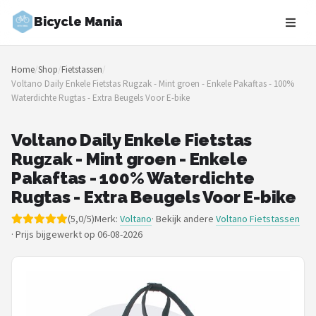
Bicycle Mania
Zoeken
Home
/
Shop
/
Fietstassen
/
NAVIGATIE
Voltano Daily Enkele Fietstas Rugzak - Mint groen - Enkele Pakaftas - 100%
Waterdichte Rugtas - Extra Beugels Voor E-bike
Shop
Merken
Voltano Daily Enkele Fietstas
Rugzak - Mint groen - Enkele
Blog
Pakaftas - 100% Waterdichte
Rugtas - Extra Beugels Voor E-bike
Fietsroutes
(5,0/5)
Merk:
Voltano
· Bekijk andere
Voltano Fietstassen
·
Prijs bijgewerkt op 06-08-2026
Kinderfietsen
Stadsfietsen
Elektrische fietsen