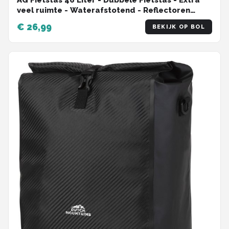
AG Fietstas 46 Liter - Dubbele Fietstas - Extra
veel ruimte - Waterafstotend - Reflectoren
fietstassen - electrische fietsen - Zwart - dubbel
€ 26,99
BEKIJK OP BOL