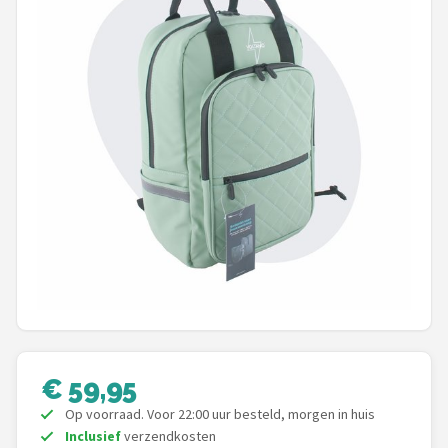
Mountainbikes
Shop
POPULAIRE MERKEN
Basil
Volare
ABUS
AXA
New Looxs
€ 59,95
BBB Cycling
Op voorraad. Voor 22:00 uur besteld, morgen in huis
Inclusief
verzendkosten