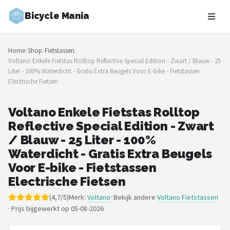
Bicycle Mania
Zoeken
Home
/
Shop
/
Fietstassen
/
NAVIGATIE
Voltano Enkele Fietstas Rolltop Reflective Special Edition - Zwart / Blauw - 25
Liter - 100% Waterdicht - Gratis Extra Beugels Voor E-bike - Fietstassen
Shop
Electrische Fietsen
Merken
Voltano Enkele Fietstas Rolltop
Reflective Special Edition - Zwart
Blog
/ Blauw - 25 Liter - 100%
Fietsroutes
Waterdicht - Gratis Extra Beugels
Voor E-bike - Fietstassen
Kinderfietsen
Electrische Fietsen
(4,7/5)
Merk:
Voltano
· Bekijk andere
Voltano Fietstassen
Stadsfietsen
·
Prijs bijgewerkt op 05-08-2026
Elektrische fietsen