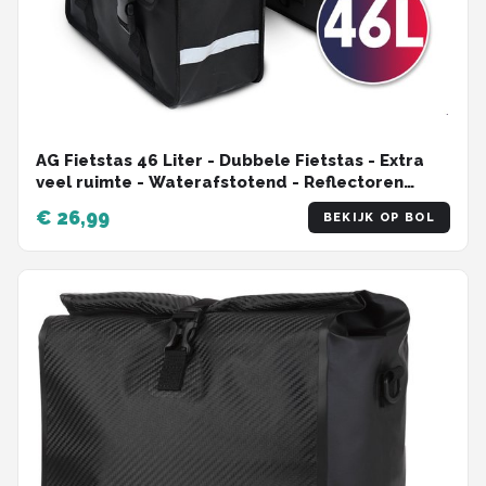
AG Fietstas 46 Liter - Dubbele Fietstas - Extra
veel ruimte - Waterafstotend - Reflectoren
fietstassen - electrische fietsen - Zwart - dubbel
€ 26,99
BEKIJK OP BOL