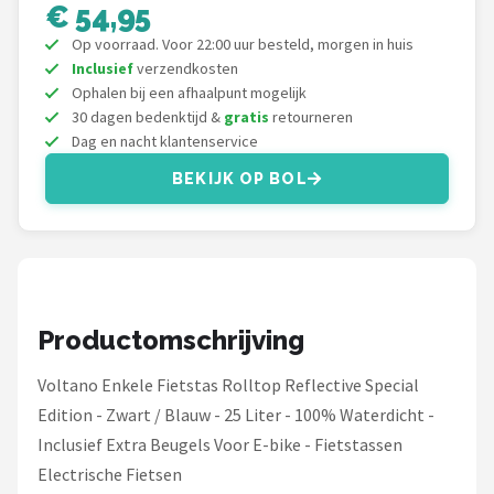
Schwalbe
€ 54,95
Op voorraad. Voor 22:00 uur besteld, morgen in huis
Voltano
Inclusief
verzendkosten
Ophalen bij een afhaalpunt mogelijk
Shimano
30 dagen bedenktijd &
gratis
retourneren
Dag en nacht klantenservice
Cortina
BEKIJK OP BOL
Alle merken →
Productomschrijving
Voltano Enkele Fietstas Rolltop Reflective Special
Edition - Zwart / Blauw - 25 Liter - 100% Waterdicht -
Inclusief Extra Beugels Voor E-bike - Fietstassen
Electrische Fietsen