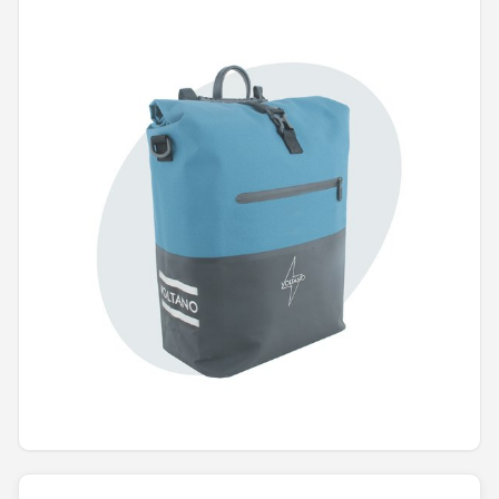
Mountainbikes
Shop
POPULAIRE MERKEN
Basil
Volare
ABUS
AXA
New Looxs
BBB Cycling