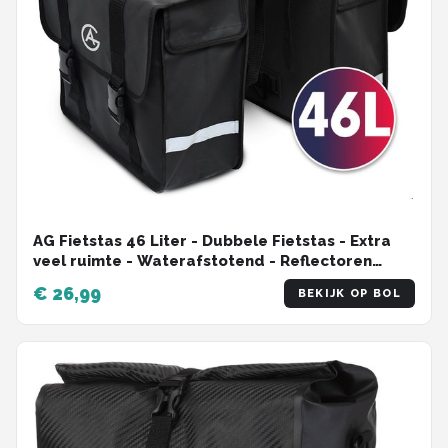
AG Fietstas 46 Liter - Dubbele Fietstas - Extra
veel ruimte - Waterafstotend - Reflectoren
fietstassen - electrische fietsen - Zwart - dubbel
€ 26,99
BEKIJK OP BOL