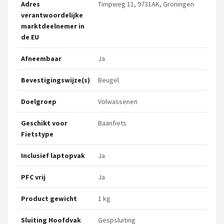
Adres
Timpweg 11, 9731AK, Groningen
verantwoordelijke
marktdeelnemer in
de EU
Afneembaar
Ja
Bevestigingswijze(s)
Beugel
Doelgroep
Volwassenen
Geschikt voor
Baanfiets
Fietstype
Inclusief laptopvak
Ja
PFC vrij
Ja
Product gewicht
1 kg
Sluiting Hoofdvak
Gespsluiting