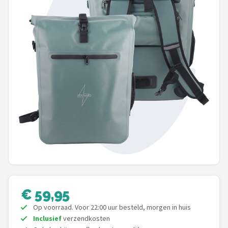
Mountainbikes
Shop
POPULAIRE MERKEN
Basil
Volare
ABUS
AXA
New Looxs
€ 59,95
BBB Cycling
Op voorraad. Voor 22:00 uur besteld, morgen in huis
Inclusief
verzendkosten