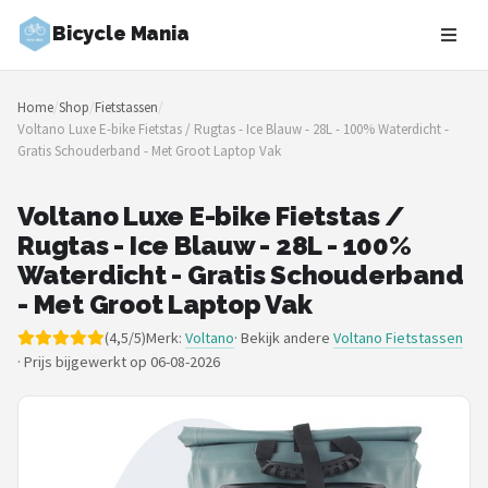
Bicycle Mania
Zoeken
Home
/
Shop
/
Fietstassen
/
NAVIGATIE
Voltano Luxe E-bike Fietstas / Rugtas - Ice Blauw - 28L - 100% Waterdicht -
Gratis Schouderband - Met Groot Laptop Vak
Shop
Merken
Voltano Luxe E-bike Fietstas /
Rugtas - Ice Blauw - 28L - 100%
Blog
Waterdicht - Gratis Schouderband
- Met Groot Laptop Vak
Fietsroutes
(4,5/5)
Merk:
Voltano
· Bekijk andere
Voltano Fietstassen
·
Prijs bijgewerkt op 06-08-2026
Kinderfietsen
Stadsfietsen
Elektrische fietsen