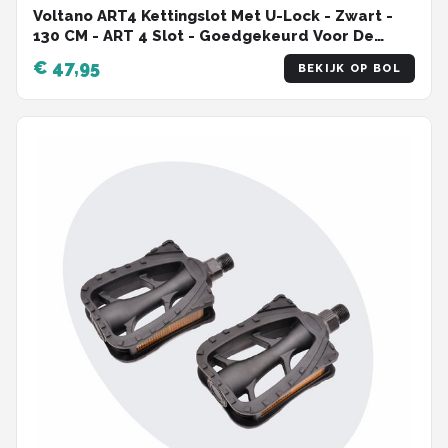
Voltano ART4 Kettingslot Met U-Lock - Zwart -
130 CM - ART 4 Slot - Goedgekeurd Voor De
Fiets, Scooter en Motor Verzekering -
€ 47,95
BEKIJK OP BOL
Scooterslot / Brommerslot / Motorslot