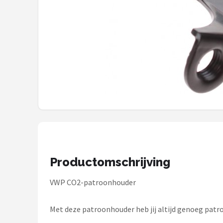
Mountainbikes
Shop
POPULAIRE MERKEN
Basil
Volare
ABUS
AXA
Productomschrijving
New Looxs
VWP CO2-patroonhouder
BBB Cycling
Met deze patroonhouder heb jij altijd genoeg patro