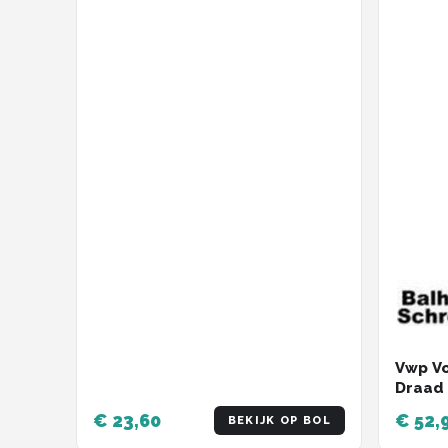
Vwp Vo
Draad 
Inch
€ 23,60
€ 52,
BEKIJK OP BOL