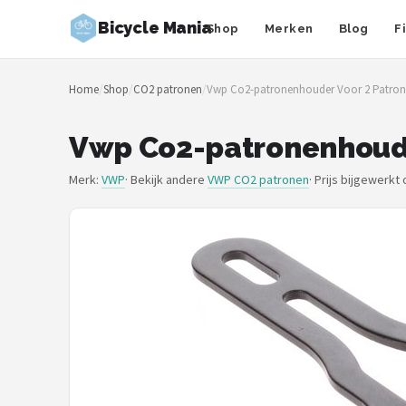
Bicycle Mania
Shop
Merken
Blog
F
Zoeken
Home
/
Shop
/
CO2 patronen
/
Vwp Co2-patronenhouder Voor 2 Patron
NAVIGATIE
Shop
Vwp Co2-patronenhoude
Merken
Merk:
VWP
· Bekijk andere
VWP CO2 patronen
·
Prijs bijgewerkt
Blog
Fietsroutes
Kinderfietsen
Stadsfietsen
Elektrische fietsen