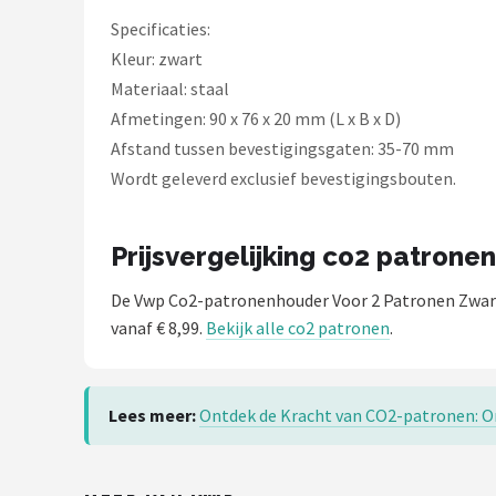
Schwalbe
Specificaties:
Kleur: zwart
Voltano
Materiaal: staal
Shimano
Afmetingen: 90 x 76 x 20 mm (L x B x D)
Afstand tussen bevestigingsgaten: 35-70 mm
Cortina
Wordt geleverd exclusief bevestigingsbouten.
Alle merken →
Prijsvergelijking co2 patronen
De Vwp Co2-patronenhouder Voor 2 Patronen Zwar
vanaf € 8,99.
Bekijk alle co2 patronen
.
Lees meer:
Ontdek de Kracht van CO2-patronen: On