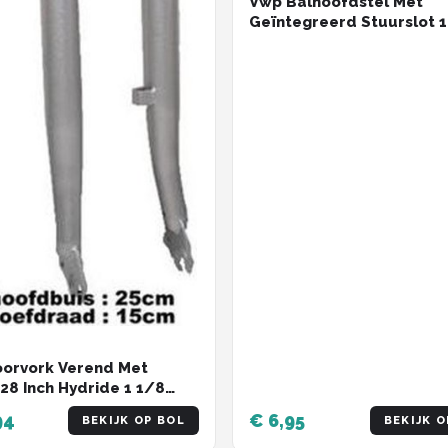
Vwp Balhoofdstel Met
Geïntegreerd Stuurslot 1
Zwart
orvork Verend Met
28 Inch Hydride 1 1/8
94
€ 6,95
BEKIJK OP BOL
BEKIJK O