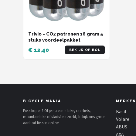
Trivio - CO2 patronen 16 gram 5
stuks voordeelpakket
€ 12,40
BEKIJK OP BOL
BICYCLE MANIA
MERKEN
Fiets kopen? Of je nu een e-bike, racefiets,
Basil
mountainbike of stadsfiets zoekt, bekijk ons grote
Volare
aanbod fietsen online!
ABUS
AXA