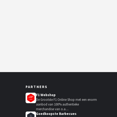
PARTNERS
F1 Webshop
De Grootste F1 Online Shop met een enorm
aanbod van 100% authentieke
merchandise van o.a....
Goedkoopste Barbecues