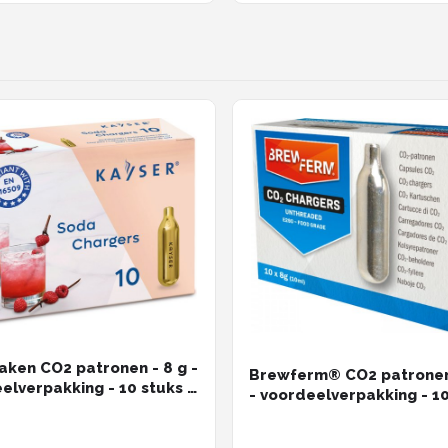
ken CO2 patronen - 8 g -
Brewferm® CO2 patronen
elverpakking - 10 stuks -
- voordeelverpakking - 1
atroon
- luchtpatroon