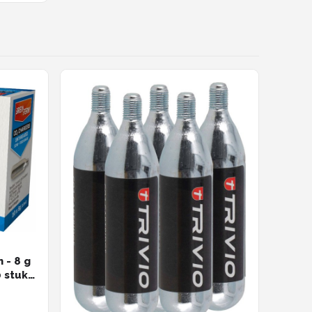
 - 8 g
0 stuks