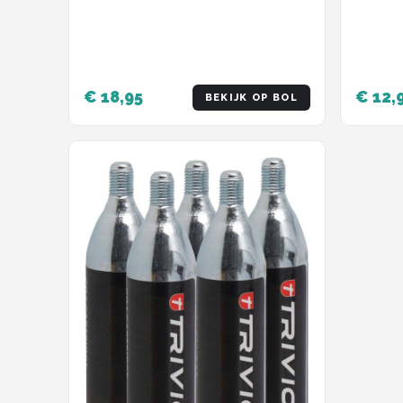
Fietspomp C02 Patroon 10
Stuks - Geschikt voor Minipomp
- BMP-35
€ 18,95
€ 12,
BEKIJK OP BOL