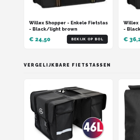
Willex
Willex Shopper - Enkele Fietstas
- Blac
- Black/light brown
€ 24,50
€ 36,
BEKIJK OP BOL
VERGELIJKBARE FIETSTASSEN