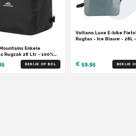
Voltano Luxe E-bike Fiets
Rugtas - Ice Blauw - 28L 
Waterdicht - Gratis
Mountains Enkele
Schouderband - Met Gro
as Rugzak 28 Ltr - 100%
Laptop Vak
icht - Fietstas,
95
€ 59,95
BEKIJK OP BOL
BEKIJK O
ertas en Rugtas in 1 -