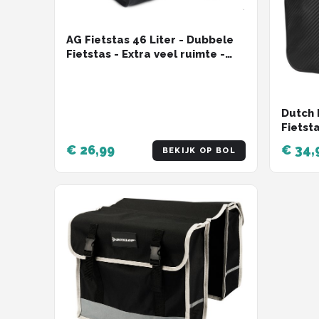
AG Fietstas 46 Liter - Dubbele
Fietstas - Extra veel ruimte -
Waterafstotend - Reflectoren
fietstassen - electrische fietsen
- Zwart - dubbel
Dutch 
Fietst
Waterd
€ 26,99
€ 34,
BEKIJK OP BOL
Schoud
Zwart