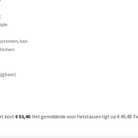
g
ijde
systemen, kan
ystemen
ijgbaar)
art kost
€ 53,40
. Het gemiddelde voor fietstassen ligt op € 49,48. F