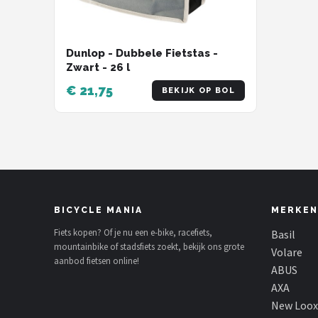
Dunlop - Dubbele Fietstas -
Zwart - 26 l
€ 21,75
BEKIJK OP BOL
BICYCLE MANIA
MERKEN
Fiets kopen? Of je nu een e-bike, racefiets,
Basil
mountainbike of stadsfiets zoekt, bekijk ons grote
Volare
aanbod fietsen online!
ABUS
AXA
New Loox