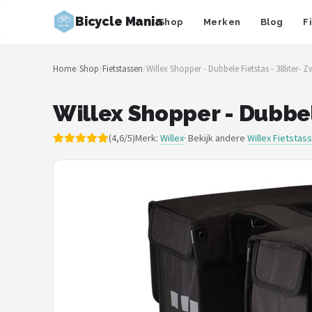
Bicycle Mania
Shop
Merken
Blog
F
Zoeken
Home
/
Shop
/
Fietstassen
/
Willex Shopper - Dubbele Fietstas - 38liter- Z
NAVIGATIE
Shop
Willex Shopper - Dubbele
Merken
(4,6/5)
Merk:
Willex
· Bekijk andere
Willex Fietstas
Blog
Fietsroutes
Kinderfietsen
Stadsfietsen
Elektrische fietsen