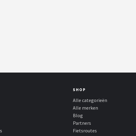
SHOP
Alle categorieën
Alle merken
Blog
Partners
s
Fietsroutes