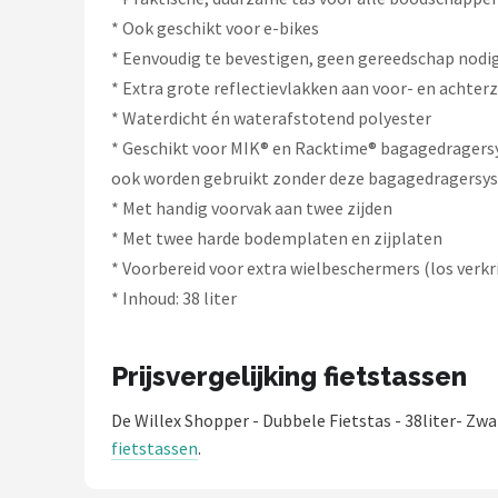
Schwalbe
* Ook geschikt voor e-bikes
* Eenvoudig te bevestigen, geen gereedschap nodi
Voltano
* Extra grote reflectievlakken aan voor- en achterz
Shimano
* Waterdicht én waterafstotend polyester
* Geschikt voor MIK® en Racktime® bagagedrager
Cortina
ook worden gebruikt zonder deze bagagedragers
* Met handig voorvak aan twee zijden
Alle merken →
* Met twee harde bodemplaten en zijplaten
* Voorbereid voor extra wielbeschermers (los verkr
* Inhoud: 38 liter
Prijsvergelijking fietstassen
De Willex Shopper - Dubbele Fietstas - 38liter- Zw
fietstassen
.