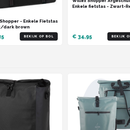
Willex Shopper Afgeschui
Enkele fietstas - Zwart-R
 Shopper - Enkele Fietstas
k/dark brown
25
€ 34,95
BEKIJK OP BOL
BEKIJK O