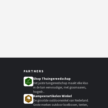
PARTNERS
Shop Thuingereedschap
Het juiste tuingereedschap maakt elke klus
in de tuin eenvoudiger, met grasmaaiers,
hogedr...
Kampeerartikelen Winkel
De grootste outdoorwinkel van Nederland.
Grote merken outdoor koelboxen, tenten,