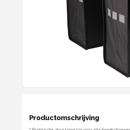
Mountainbikes
Shop
POPULAIRE MERKEN
Basil
Volare
ABUS
AXA
New Looxs
Productomschrijving
BBB Cycling
* Praktische, duurzame tas voor alle boodschappe