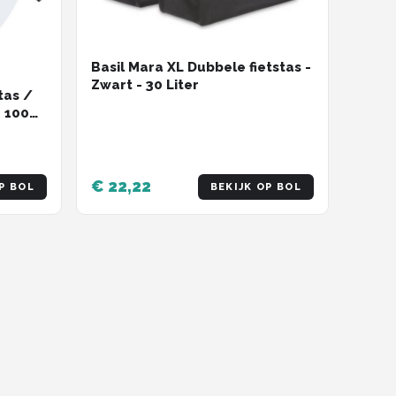
Basil Mara XL Dubbele fietstas -
Zwart - 30 Liter
tas /
- 100%
ot
€ 22,22
P BOL
BEKIJK OP BOL