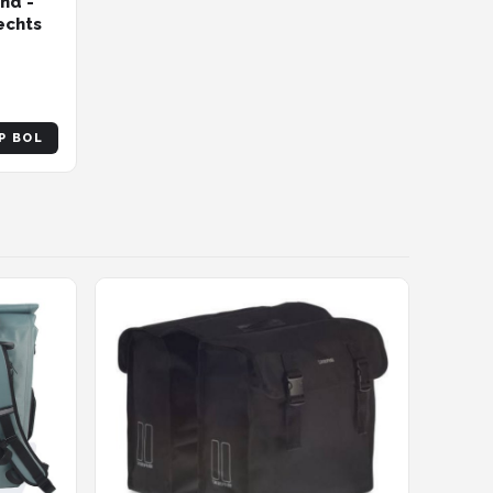
nd -
echts
P BOL