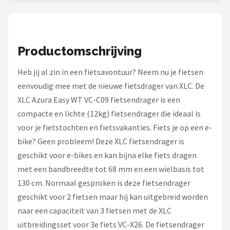
Schwalbe
Voltano
Productomschrijving
Shimano
Heb jij al zin in een fietsavontuur? Neem nu je fietsen
Cortina
eenvoudig mee met de nieuwe fietsdrager van XLC. De
XLC Azura Easy WT VC-C09 fietsendrager is een
Alle merken →
compacte en lichte (12kg) fietsendrager die ideaal is
voor je fietstochten en fietsvakanties. Fiets je op een e-
bike? Geen probleem! Deze XLC fietsendrager is
geschikt voor e-bikes en kan bijna elke fiets dragen
met een bandbreedte tot 68 mm en een wielbasis tot
130 cm. Normaal gesproken is deze fietsendrager
geschikt voor 2 fietsen maar hij kan uitgebreid worden
naar een capaciteit van 3 fietsen met de XLC
uitbreidingsset voor 3e fiets VC-X26. De fietsendrager