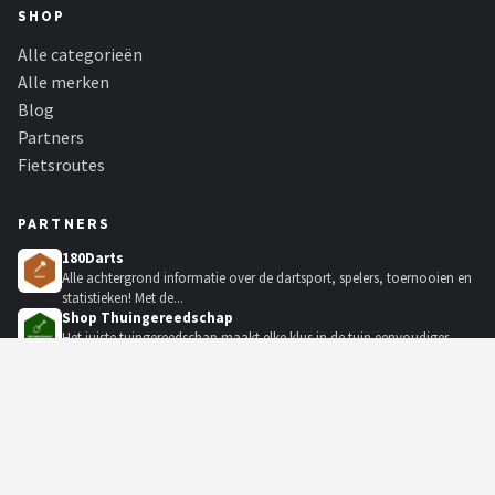
SHOP
Alle categorieën
Alle merken
Blog
Partners
Fietsroutes
PARTNERS
180Darts
Alle achtergrond informatie over de dartsport, spelers, toernooien en
statistieken! Met de...
Shop Thuingereedschap
Het juiste tuingereedschap maakt elke klus in de tuin eenvoudiger,
met grasmaaiers, hogedr...
Kampeerartikelen Winkel
De grootste outdoorwinkel van Nederland. Grote merken outdoor
koelboxen, tenten, slaapzakk...
KadoKiezer
🎁
Het perfecte cadeau voor elke gelegenheid.