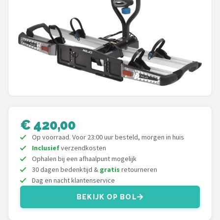
Mountainbikes
Shop
POPULAIRE MERKEN
Basil
Volare
€ 420,00
ABUS
Op voorraad. Voor 23:00 uur besteld, morgen in huis
Inclusief
verzendkosten
AXA
Ophalen bij een afhaalpunt mogelijk
30 dagen bedenktijd &
gratis
retourneren
New Looxs
Dag en nacht klantenservice
BEKIJK OP BOL
BBB Cycling