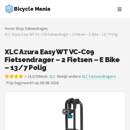
Bicycle Mania
Zoeken
Home
/
Shop
/
Fietsendragers
/
NAVIGATIE
XLC Azura Easy WT VC-C09 Fietsendrager – 2 Fietsen – E Bike – 13/7 Polig
Shop
XLC Azura Easy WT VC-C09
Merken
Fietsendrager – 2 Fietsen – E Bike
– 13/7 Polig
Blog
(4,0/5)
Merk:
XLC
· Bekijk andere
XLC Fietsendragers
·
Prijs bijgewerkt op 06-08-2026
Fietsroutes
Kinderfietsen
Stadsfietsen
Elektrische fietsen