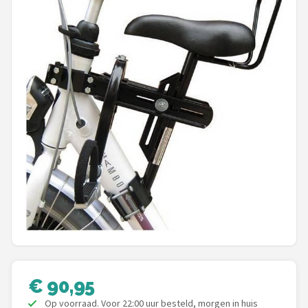
Mountainbikes
Shop
POPULAIRE MERKEN
Basil
Volare
ABUS
AXA
New Looxs
BBB Cycling
€ 90,95
Op voorraad. Voor 22:00 uur besteld, morgen in huis