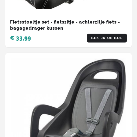
Fietsstoeltje set - fietszitje - achterzitje fiets -
bagagedrager kussen
€ 33,99
BEKIJK OP BOL