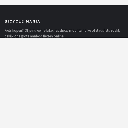
BICYCLE MANIA
Fiets kopen? Of je nu een e-bike, racefiets, mountainbike of stadsfiets zoekt,
bekijk ons grote aanbod fietsen online!
MERKEN
Basil
Volare
ABUS
AXA
New Looxs
BBB Cycling
Schwalbe
Voltano
Alle merken →