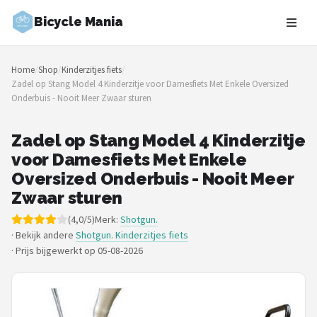
Bicycle Mania
Zoeken
Home
/
Shop
/
Kinderzitjes fiets
/
NAVIGATIE
Zadel op Stang Model 4 Kinderzitje voor Damesfiets Met Enkele Oversized
Onderbuis - Nooit Meer Zwaar sturen
Shop
Merken
Zadel op Stang Model 4 Kinderzitje
voor Damesfiets Met Enkele
Blog
Oversized Onderbuis - Nooit Meer
Zwaar sturen
Fietsroutes
(4,0/5)
Merk:
Shotgun.
· Bekijk andere
Shotgun. Kinderzitjes fiets
Kinderfietsen
·
Prijs bijgewerkt op 05-08-2026
Stadsfietsen
Elektrische fietsen