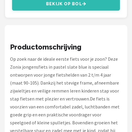
Schwalbe
BEKIJK OP BOL
Voltano
Shimano
Cortina
Productomschrijving
Op zoek naar de ideale eerste fiets voor je zoon? Deze
Alle merken →
Zonix jongensfiets in pastel slate blue is speciaal
ontworpen voor jonge fietshelden van 2 t/m 4 jaar
(maat 90-105). Dankzij het stevige frame, afneembare
zijwieltjes en veilige remmen leren kinderen stap voor
stap fietsen met plezier en vertrouwen.De fiets is
voorzien van een comfortabel zadel, luchtbanden met
goede grip en een praktische voordrager voor
speelgoed of kleine spulletjes. Bovendien groeien het
verstelbare stuur en zadel mee met je kind, zodat hij