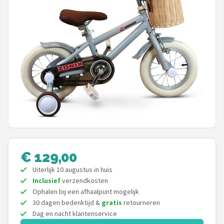
Mountainbikes
Shop
POPULAIRE MERKEN
Basil
Volare
ABUS
AXA
€ 129,00
Uiterlijk 10 augustus in huis
New Looxs
Inclusief
verzendkosten
Ophalen bij een afhaalpunt mogelijk
BBB Cycling
30 dagen bedenktijd &
gratis
retourneren
Dag en nacht klantenservice