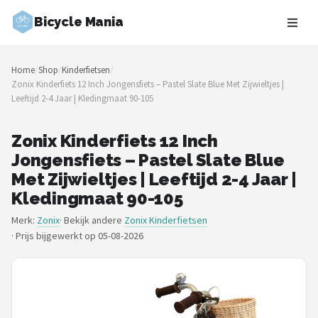
Bicycle Mania
Zoeken
Home
/
Shop
/
Kinderfietsen
/
NAVIGATIE
Zonix Kinderfiets 12 Inch Jongensfiets – Pastel Slate Blue Met Zijwieltjes |
Leeftijd 2-4 Jaar | Kledingmaat 90-105
Shop
Merken
Zonix Kinderfiets 12 Inch
Jongensfiets – Pastel Slate Blue
Blog
Met Zijwieltjes | Leeftijd 2-4 Jaar |
Kledingmaat 90-105
Fietsroutes
Merk:
Zonix
· Bekijk andere
Zonix Kinderfietsen
·
Prijs bijgewerkt op 05-08-2026
Kinderfietsen
Stadsfietsen
Elektrische fietsen