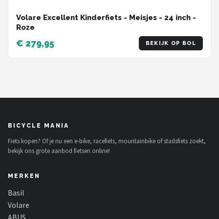
Volare Excellent Kinderfiets - Meisjes - 24 inch -
Roze
€ 279,95
BEKIJK OP BOL
BICYCLE MANIA
Fiets kopen? Of je nu een e-bike, racefiets, mountainbike of stadsfiets zoekt,
bekijk ons grote aanbod fietsen online!
MERKEN
Basil
Volare
ABUS