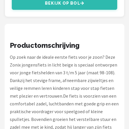
Schwalbe
BEKIJK OP BOL
Voltano
Shimano
Productomschrijving
Cortina
Op zoek naar de ideale eerste fiets voor je zoon? Deze
Alle merken →
Zonix jongensfiets in licht beige is speciaal ontworpen
voor jonge fietshelden van 3 t/m 5 jaar (maat 98-108).
Dankzij het stevige frame, afneembare zijwieltjes en
veilige remmen leren kinderen stap voor stap fietsen
met plezier en vertrouwen.De fiets is voorzien van een
comfortabel zadel, luchtbanden met goede grip en een
praktische voordrager voor speelgoed of kleine
spulletjes. Bovendien groeien het verstelbare stuur en
zadel mee met je kind, zodat hij langer van zijn fiets