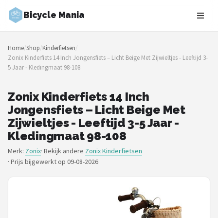
Bicycle Mania
Zoeken
Home
/
Shop
/
Kinderfietsen
/
NAVIGATIE
Zonix Kinderfiets 14 Inch Jongensfiets – Licht Beige Met Zijwieltjes - Leeftijd 3-
5 Jaar - Kledingmaat 98-108
Shop
Merken
Zonix Kinderfiets 14 Inch
Jongensfiets – Licht Beige Met
Blog
Zijwieltjes - Leeftijd 3-5 Jaar -
Kledingmaat 98-108
Fietsroutes
Merk:
Zonix
· Bekijk andere
Zonix Kinderfietsen
·
Prijs bijgewerkt op 09-08-2026
Kinderfietsen
Stadsfietsen
Elektrische fietsen