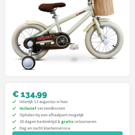
Mountainbikes
Shop
POPULAIRE MERKEN
Basil
Volare
ABUS
€ 134,99
AXA
Uiterlijk 13 augustus in huis
New Looxs
Inclusief
verzendkosten
Ophalen bij een afhaalpunt mogelijk
30 dagen bedenktijd &
gratis
retourneren
BBB Cycling
Dag en nacht klantenservice