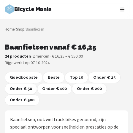
Bicycle Mania
Zoeken
Home
/
Shop
/
Baanfietsen
NAVIGATIE
Shop
Baanfietsen vanaf € 16,25
24 producten
· 2 merken · € 16,25 – € 950,00 ·
Merken
Bijgewerkt op 07-10-2024
Blog
Goedkoopste
Beste
Top 10
Onder € 25
Fietsroutes
Onder € 50
Onder € 100
Onder € 200
Onder € 500
Kinderfietsen
Stadsfietsen
Baanfietsen, ook wel track bikes genoemd, zijn
speciaal ontworpen voor snelheid en prestaties op de
Elektrische fietsen