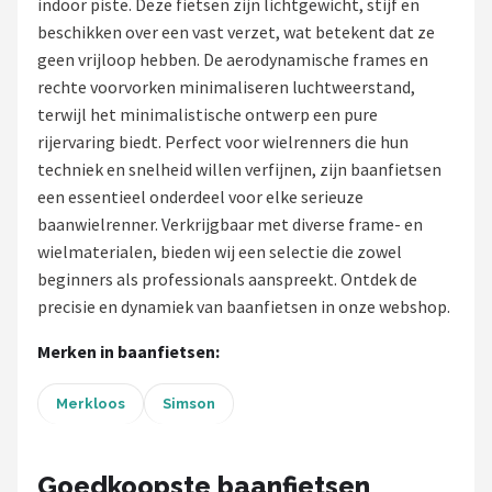
indoor piste. Deze fietsen zijn lichtgewicht, stijf en
beschikken over een vast verzet, wat betekent dat ze
Mountainbikes
geen vrijloop hebben. De aerodynamische frames en
rechte voorvorken minimaliseren luchtweerstand,
Shop
terwijl het minimalistische ontwerp een pure
POPULAIRE MERKEN
rijervaring biedt. Perfect voor wielrenners die hun
techniek en snelheid willen verfijnen, zijn baanfietsen
Basil
een essentieel onderdeel voor elke serieuze
baanwielrenner. Verkrijgbaar met diverse frame- en
Volare
wielmaterialen, bieden wij een selectie die zowel
beginners als professionals aanspreekt. Ontdek de
ABUS
precisie en dynamiek van baanfietsen in onze webshop.
AXA
Merken in baanfietsen:
New Looxs
Merkloos
Simson
BBB Cycling
Goedkoopste baanfietsen