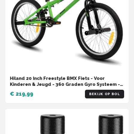
Hiland 20 Inch Freestyle BMX Fiets - Voor
Kinderen & Jeugd - 360 Graden Gyro Systeem -
Inclusief 4 Pegs (Voetsteunen) - Meerdere
€ 219,99
BEKIJK OP BOL
Kleuren - Geschikt voor buitenactiviteiten in de
lente