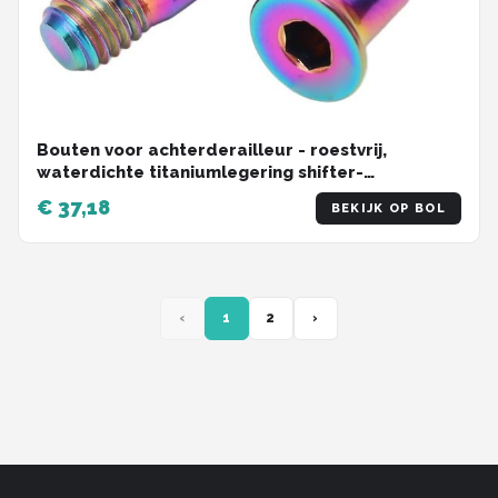
Bouten voor achterderailleur - roestvrij,
waterdichte titaniumlegering shifter-
geleiderrol-schroef - lichtgewicht
€ 37,18
BEKIJK OP BOL
geleidewielbouten voor mountain-road-fiets
‹
1
2
›