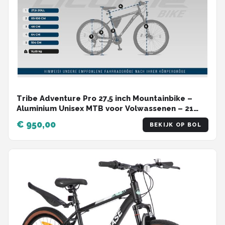
Tribe Adventure Pro 27,5 inch Mountainbike –
Aluminium Unisex MTB voor Volwassenen – 21
Shimano Versnellingen – Dubbele Schijfremmen
€ 950,00
BEKIJK OP BOL
– Verende Voorvork – Offroad & Stadsfiets –
Compleet met Verlichting, Frametas &
Gereedschap – Zwart/Wit