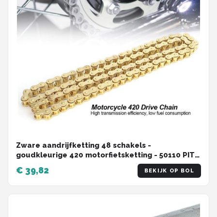
Zware aandrijfketting 48 schakels -
goudkleurige 420 motorfietsketting - 50110 PIT
Quad - off-road motorfietsen - kart
€ 39,82
BEKIJK OP BOL