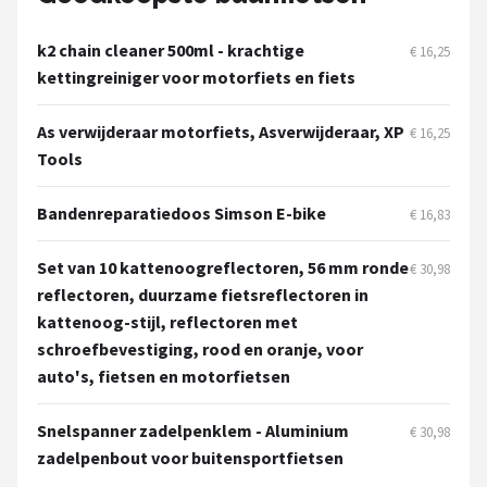
Schwalbe
k2 chain cleaner 500ml - krachtige
€ 16,25
Voltano
kettingreiniger voor motorfiets en fiets
Shimano
As verwijderaar motorfiets, Asverwijderaar, XP
€ 16,25
Tools
Cortina
Bandenreparatiedoos Simson E-bike
€ 16,83
Alle merken →
Set van 10 kattenoogreflectoren, 56 mm ronde
€ 30,98
reflectoren, duurzame fietsreflectoren in
kattenoog-stijl, reflectoren met
schroefbevestiging, rood en oranje, voor
auto's, fietsen en motorfietsen
Snelspanner zadelpenklem - Aluminium
€ 30,98
zadelpenbout voor buitensportfietsen