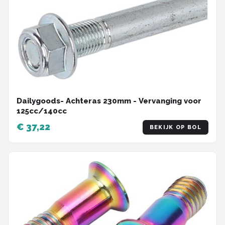
Dailygoods- Achteras 230mm - Vervanging voor
125cc/140cc
€ 37,22
BEKIJK OP BOL