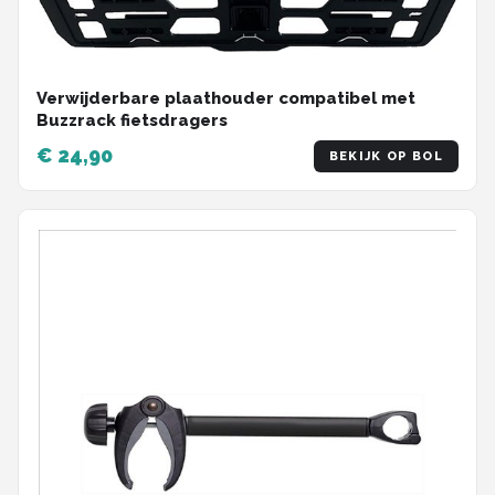
Schwalbe
Voltano
Verwijderbare plaathouder compatibel met
Shimano
Buzzrack fietsdragers
€ 24,90
BEKIJK OP BOL
Cortina
Alle merken →