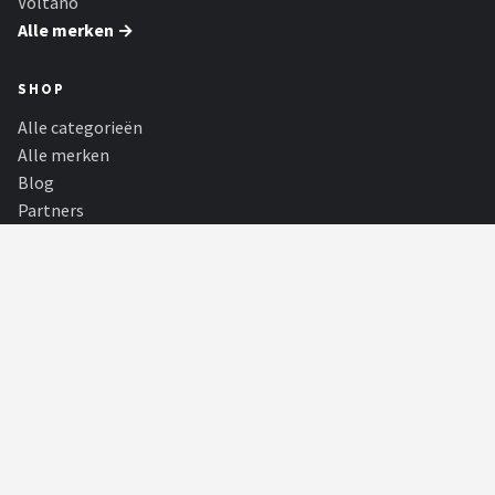
Voltano
Alle merken →
SHOP
Alle categorieën
Alle merken
Blog
Partners
Fietsroutes
PARTNERS
Shop Thuingereedschap
Het juiste tuingereedschap maakt elke klus in de tuin eenvoudiger,
met grasmaaiers, hogedr...
Yoga Shop
Yoga Shop - de online yoga experts! - de beste yogamat voor elke
stijl!
Camerabeveiligingshop
Beveilig uw huis met deurbellen met camera's, bewakingscamera's,
beveiligingscamerasysteme...