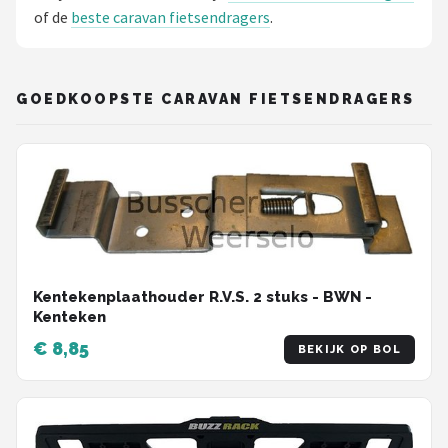
of de
beste caravan fietsendragers
.
Mountainbikes
Shop
GOEDKOOPSTE CARAVAN FIETSENDRAGERS
POPULAIRE MERKEN
Basil
Volare
ABUS
Kentekenplaathouder R.V.S. 2 stuks - BWN -
AXA
Kenteken
€ 8,85
BEKIJK OP BOL
New Looxs
BBB Cycling