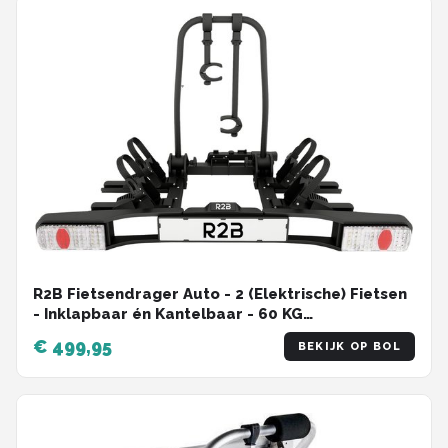
R2B Fietsendrager Auto - 2 (Elektrische) Fietsen
- Inklapbaar én Kantelbaar - 60 KG
Draagvermogen - 13 Polig - Fietsendrager
€ 499,95
BEKIJK OP BOL
electrische fietsen 2 - Fietsdrager voor op
trekhaak - Bike Rack Car - Fietsenrek Auto