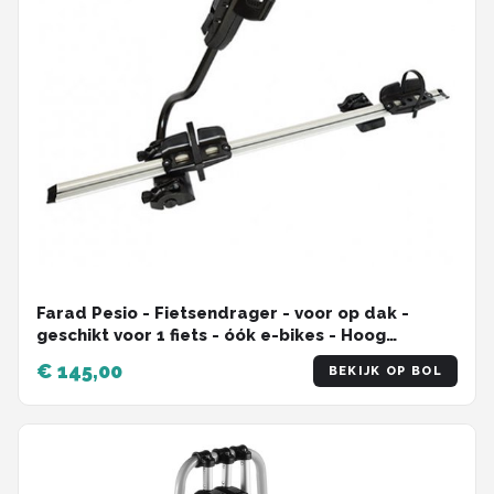
Farad Pesio - Fietsendrager - voor op dak -
geschikt voor 1 fiets - óók e-bikes - Hoog
Laadvermogen 25kg - Aluminium - Bevestiging
€ 145,00
BEKIJK OP BOL
met T-sleuf