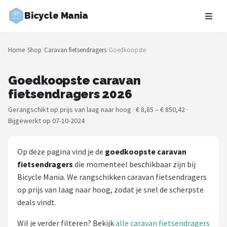
Bicycle Mania
Zoeken
Home
/
Shop
/
Caravan fietsendragers
/
Goedkoopste
NAVIGATIE
Shop
Goedkoopste caravan
fietsendragers 2026
Merken
Gerangschikt op prijs van laag naar hoog · € 8,85 – € 850,42 ·
Bijgewerkt op 07-10-2024
Blog
Fietsroutes
Op deze pagina vind je de
goedkoopste caravan
fietsendragers
die momenteel beschikbaar zijn bij
Kinderfietsen
Bicycle Mania. We rangschikken caravan fietsendragers
op prijs van laag naar hoog, zodat je snel de scherpste
Stadsfietsen
deals vindt.
Elektrische fietsen
Wil je verder filteren? Bekijk
alle caravan fietsendragers