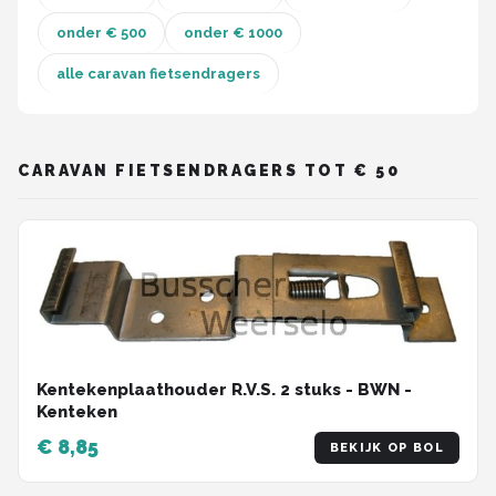
onder € 500
onder € 1000
Mountainbikes
alle caravan fietsendragers
Shop
POPULAIRE MERKEN
CARAVAN FIETSENDRAGERS TOT € 50
Basil
Volare
ABUS
AXA
Kentekenplaathouder R.V.S. 2 stuks - BWN -
New Looxs
Kenteken
€ 8,85
BBB Cycling
BEKIJK OP BOL