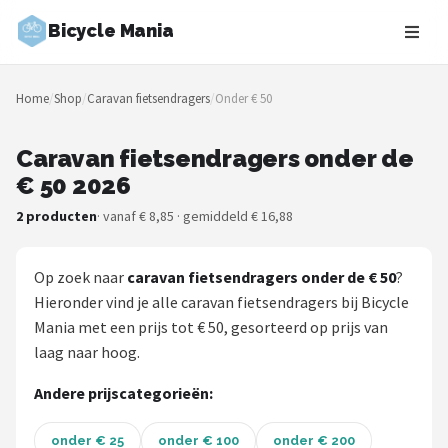
Bicycle Mania
Zoeken
Home
/
Shop
/
Caravan fietsendragers
/
Onder € 50
NAVIGATIE
Shop
Caravan fietsendragers onder de
€ 50 2026
Merken
2 producten
· vanaf € 8,85 · gemiddeld € 16,88
Blog
Op zoek naar
caravan fietsendragers onder de € 50
?
Fietsroutes
Hieronder vind je alle caravan fietsendragers bij Bicycle
Mania met een prijs tot € 50, gesorteerd op prijs van
Kinderfietsen
laag naar hoog.
Stadsfietsen
Andere prijscategorieën:
Elektrische fietsen
onder € 25
onder € 100
onder € 200