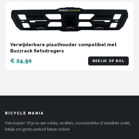
Schwalbe
Voltano
Shimano
Verwijderbare plaathouder compatibel met
Cortina
Buzzrack fietsdragers
€ 24,90
BEKIJK OP BOL
Alle merken →
BICYCLE MANIA
Fiets kopen? Of je nu een e-bike, racefiets, mountainbike of stadsfiets zoekt,
bekijk ons grote aanbod fietsen online!