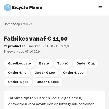
Bicycle Mania
Zoeken
Home
/
Shop
/
Fatbikes
NAVIGATIE
Shop
Fatbikes vanaf € 11,00
23 producten
· 3 merken · € 11,00 – € 1.099,00 ·
Merken
Bijgewerkt op 07-10-2024
Blog
Goedkoopste
Beste
Top 10
Onder € 25
Fietsroutes
Onder € 50
Onder € 100
Onder € 200
Onder € 500
Kinderfietsen
Onder € 1000
Stadsfietsen
Fatbikes zijn robuuste en veelzijdige fietsen,
ontworpen voor avonturen op uitdagende terreinen.
Elektrische fietsen