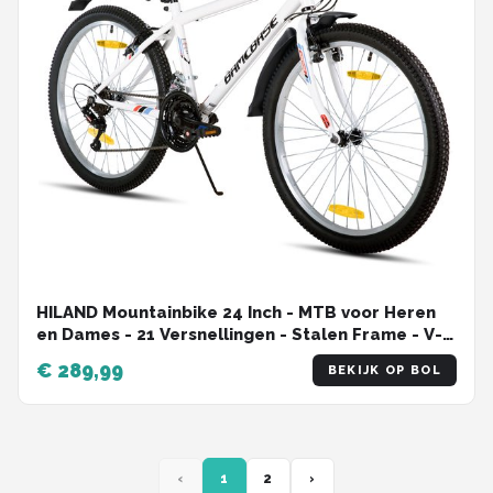
HILAND Mountainbike 24 Inch - MTB voor Heren
en Dames - 21 Versnellingen - Stalen Frame - V-
brakes
€ 289,99
BEKIJK OP BOL
‹
1
2
›