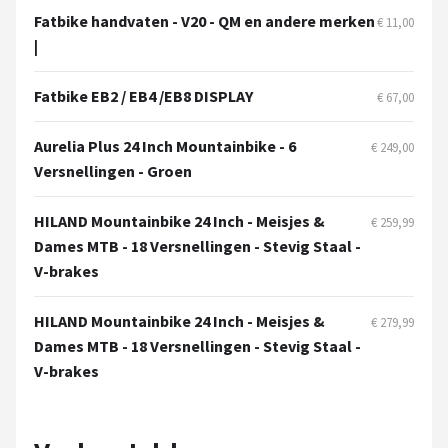
Schwalbe
Fatbike handvaten - V20 - QM en andere merken
€ 11,00
|
Voltano
Fatbike EB2 / EB4 /EB8 DISPLAY
€ 67,00
Shimano
Aurelia Plus 24 Inch Mountainbike - 6
€ 249,00
Cortina
Versnellingen - Groen
Alle merken →
HILAND Mountainbike 24 Inch - Meisjes &
€ 259,99
Dames MTB - 18 Versnellingen - Stevig Staal -
V-brakes
HILAND Mountainbike 24 Inch - Meisjes &
€ 279,99
Dames MTB - 18 Versnellingen - Stevig Staal -
V-brakes