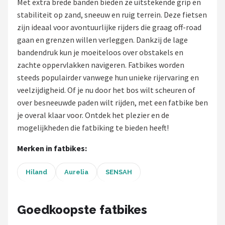
Met extra brede banden bieden ze uitstekende grip en
stabiliteit op zand, sneeuw en ruig terrein. Deze fietsen
Mountainbikes
zijn ideaal voor avontuurlijke rijders die graag off-road
gaan en grenzen willen verleggen. Dankzij de lage
Shop
bandendruk kun je moeiteloos over obstakels en
POPULAIRE MERKEN
zachte oppervlakken navigeren. Fatbikes worden
steeds populairder vanwege hun unieke rijervaring en
Basil
veelzijdigheid. Of je nu door het bos wilt scheuren of
over besneeuwde paden wilt rijden, met een fatbike ben
Volare
je overal klaar voor. Ontdek het plezier en de
mogelijkheden die fatbiking te bieden heeft!
ABUS
Merken in fatbikes:
AXA
Hiland
Aurelia
SENSAH
New Looxs
BBB Cycling
Goedkoopste fatbikes