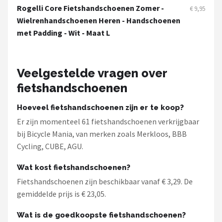
Schwalbe
Rogelli Core Fietshandschoenen Zomer -
€ 9,95
Wielrenhandschoenen Heren - Handschoenen
Voltano
met Padding - Wit - Maat L
Shimano
Veelgestelde vragen over
Cortina
fietshandschoenen
Alle merken →
Hoeveel fietshandschoenen zijn er te koop?
Er zijn momenteel 61 fietshandschoenen verkrijgbaar
bij Bicycle Mania, van merken zoals Merkloos, BBB
Cycling, CUBE, AGU.
Wat kost fietshandschoenen?
Fietshandschoenen zijn beschikbaar vanaf € 3,29. De
gemiddelde prijs is € 23,05.
Wat is de goedkoopste fietshandschoenen?