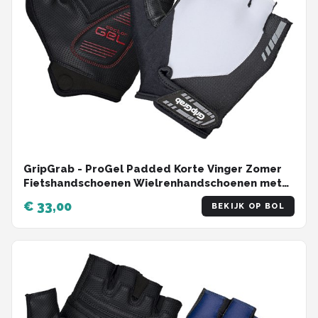
GripGrab - ProGel Padded Korte Vinger Zomer
Fietshandschoenen Wielrenhandschoenen met
Padding - Wit - Unisex - Maat XL
€ 33,00
BEKIJK OP BOL