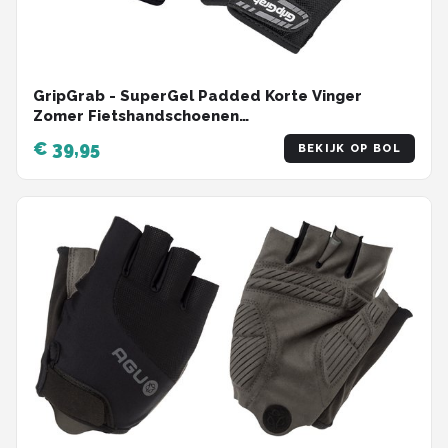
GripGrab - SuperGel Padded Korte Vinger
Zomer Fietshandschoenen
Wielrenhandschoenen met Padding - Zwart -
€ 39,95
BEKIJK OP BOL
Unisex - Maat XXL