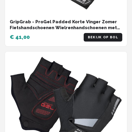
GripGrab - ProGel Padded Korte Vinger Zomer
Fietshandschoenen Wielrenhandschoenen met
Padding - Zwart - Unisex - Maat M
€ 41,00
BEKIJK OP BOL