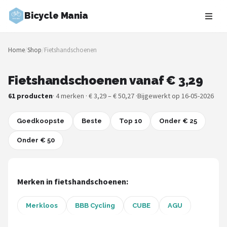
Bicycle Mania
Zoeken
Home
/
Shop
/
Fietshandschoenen
NAVIGATIE
Shop
Fietshandschoenen vanaf € 3,29
61 producten
· 4 merken · € 3,29 – € 50,27 ·
Bijgewerkt op 16-05-2026
Merken
Goedkoopste
Blog
Beste
Top 10
Onder € 25
Onder € 50
Fietsroutes
Kinderfietsen
Merken in fietshandschoenen:
Stadsfietsen
Merkloos
BBB Cycling
CUBE
AGU
Elektrische fietsen