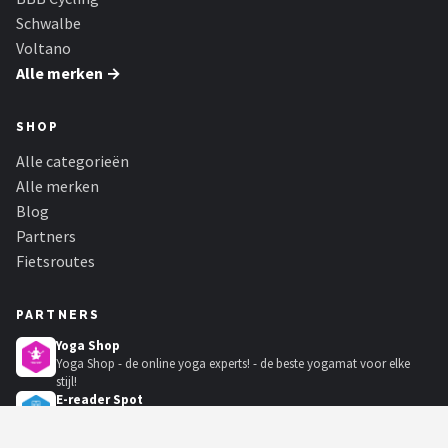
Schwalbe
Voltano
Alle merken →
SHOP
Alle categorieën
Alle merken
Blog
Partners
Fietsroutes
PARTNERS
Yoga Shop
Yoga Shop - de online yoga experts! - de beste yogamat voor elke
stijl!
E-reader Spot
E-readers en accessoires kopen. Voor een gemakkelijke en
persoonlijke leeservaring op een...