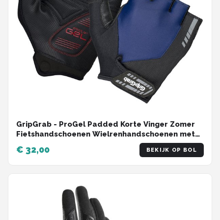
GripGrab - ProGel Padded Korte Vinger Zomer
Fietshandschoenen Wielrenhandschoenen met
Padding - Navy - Unisex - Maat L
€ 32,00
BEKIJK OP BOL