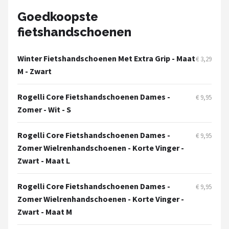
Goedkoopste
Mountainbikes
fietshandschoenen
Shop
Winter Fietshandschoenen Met Extra Grip - Maat
€ 3,29
POPULAIRE MERKEN
M - Zwart
Basil
Rogelli Core Fietshandschoenen Dames -
€ 9,95
Volare
Zomer - Wit - S
ABUS
Rogelli Core Fietshandschoenen Dames -
€ 9,95
Zomer Wielrenhandschoenen - Korte Vinger -
AXA
Zwart - Maat L
New Looxs
Rogelli Core Fietshandschoenen Dames -
€ 9,95
Zomer Wielrenhandschoenen - Korte Vinger -
BBB Cycling
Zwart - Maat M