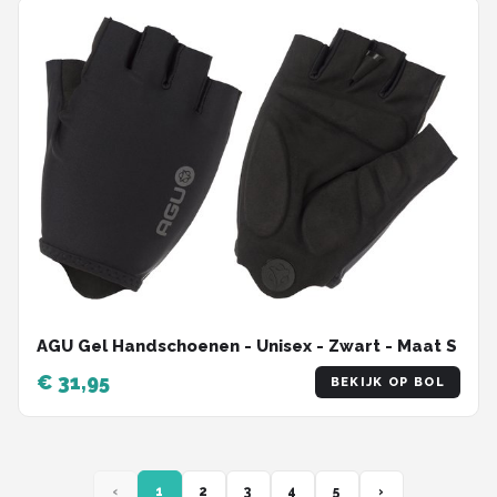
AGU Gel Handschoenen - Unisex - Zwart - Maat S
€ 31,95
BEKIJK OP BOL
‹
1
2
3
4
5
›