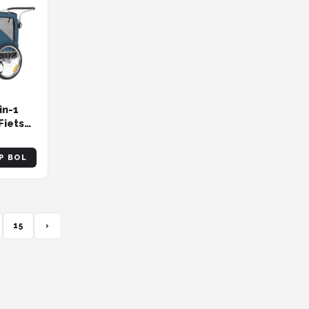
in-1
Fiets
P BOL
15
›