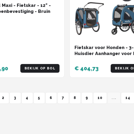
Maxi - Fietskar - 12" -
enbevestiging - Bruin
Fietskar voor Honden - 3-
Huisdier Aanhanger voor 
en Jogging
,90
€ 404,73
BEKIJK OP BOL
BEKIJK O
2
3
4
5
6
7
8
9
10
...
14