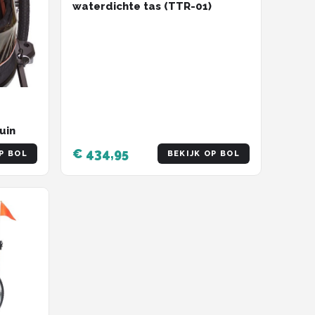
waterdichte tas (TTR-01)
uin
€ 434,95
P BOL
BEKIJK OP BOL