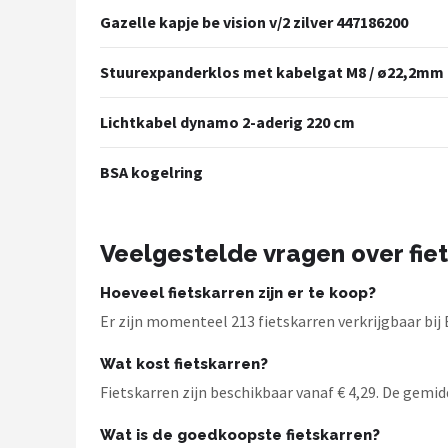
Schwalbe
Gazelle kapje be vision v/2 zilver 447186200
Voltano
Stuurexpanderklos met kabelgat M8 / ø22,2mm
Shimano
Lichtkabel dynamo 2-aderig 220 cm
Cortina
BSA kogelring
Alle merken →
Veelgestelde vragen over fie
Hoeveel fietskarren zijn er te koop?
Er zijn momenteel 213 fietskarren verkrijgbaar bij 
Wat kost fietskarren?
Fietskarren zijn beschikbaar vanaf € 4,29. De gemidde
Wat is de goedkoopste fietskarren?