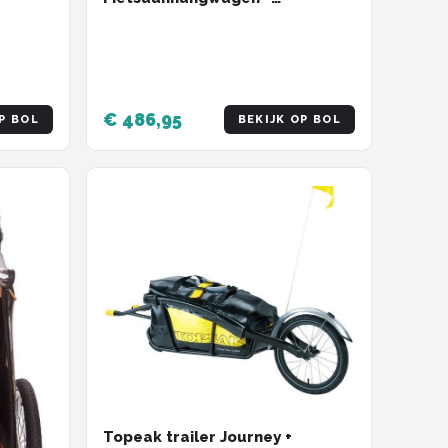
Opvouwbare
Fietsaanhangwagen - Fiets
Koppelingsdrager - Inclusief
Reflectoren - Met Wielen - Max.
40 KG
€ 486,95
P BOL
BEKIJK OP BOL
Topeak trailer Journey +