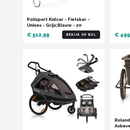
Polisport Kidcar - Fietskar -
Unisex - Grijs;Blauw - 20
€ 512,99
€ 499
BEKIJK OP BOL
Roland 
Asbeve