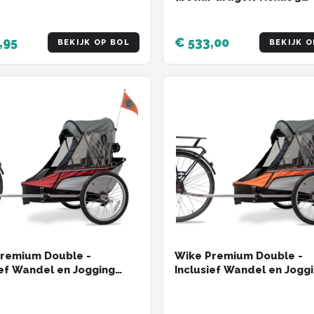
freewheel groen
,95
€ 533,00
BEKIJK OP BOL
BEKIJK O
remium Double -
Wike Premium Double -
ief Wandel en Jogging
Inclusief Wandel en Jogg
 Red/Grey
Wiel - Orange/Grey