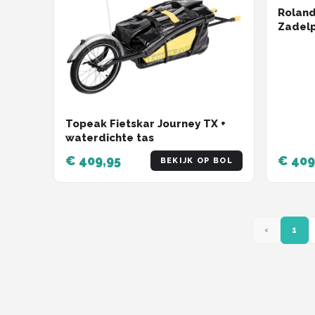
Roland 
Zadelp
Topeak Fietskar Journey TX +
waterdichte tas
€ 409,95
€ 409
BEKIJK OP BOL
‹
1