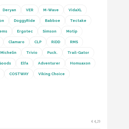
Deryan
VER
M-Wave
VidaXL
on
DoggyRide
Babboe
Tectake
ems
Ergotec
Simson
Motip
Clamaro
CLP
RiDD
RMS
Michelin
Trivio
Puck.
Trail-Gator
Goods
Elfa
Adventurer
Homuaxon
COSTWAY
Viking Choice
€ 4,29