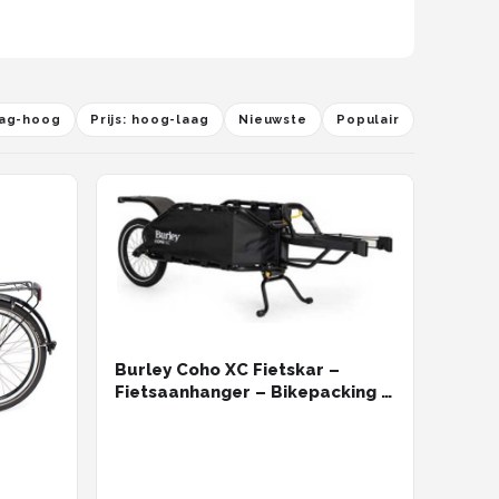
laag-hoog
Prijs: hoog-laag
Nieuwste
Populair
Burley Coho XC Fietskar –
Fietsaanhanger – Bikepacking –
Inklapbaar – Verstelbaar –
Zwart