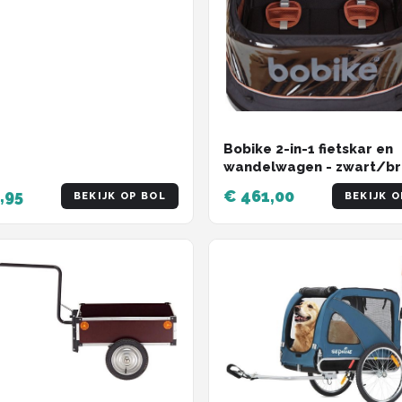
Bobike 2-in-1 fietskar en
wandelwagen - zwart/br
,95
€ 461,00
BEKIJK OP BOL
BEKIJK O