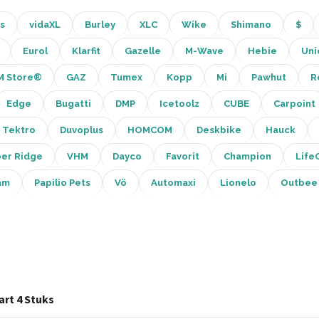
s
vidaXL
Burley
XLC
Wike
Shimano
$
Eurol
Klarfit
Gazelle
M-Wave
Hebie
Uni
M Store®
GAZ
Tumex
Kopp
Mi
Pawhut
R
Edge
Bugatti
DMP
Icetoolz
CUBE
Carpoint
Tektro
Duvoplus
HOMCOM
Deskbike
Hauck
er Ridge
VHM
Dayco
Favorit
Champion
Life
am
Papilio Pets
Vö
Automaxi
Lionelo
Outbee
art 4 Stuks