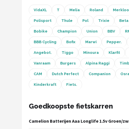
VidaXL
T
Melia
Roland
Merkloo
Mountainbikes
Polisport
Thule
Pol
Trixie
Beta
Shop
Bobike
Champion
Union
BBV
R
POPULAIRE MERKEN
BBB Cycling
Bofix
Marwi
Pepper.
Basil
Angebot.
Tiggo
Minoura
Klarfit
Volare
Vanraam
Burgers
Alpina Raggi
Timb
ABUS
CAM
Dutch Perfect
Companion
Osr
Kinderkraft
Fiets.
AXA
New Looxs
Goedkoopste fietskarren
BBB Cycling
Camelion Batterijen Aaa Longlife 1.5v Groen/zw