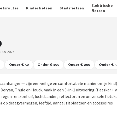
Elektrische
ietsroutes
Kinderfietsen
Stadsfietsen
fietsen
9
9-05-2026
5
Onder € 50
Onder € 100
Onder € 200
Onder € 5
etsaanhanger — zijn een veilige en comfortabele manier om je kind
s Deryan, Thule en Hauck, vaak in een 3-in-1 uitvoering (fietskar
egen- en zonhuif, luchtbanden, reflectoren en universele fietskop
r op draagvermogen, leeftijd, aantal zitplaatsen en accessoires.