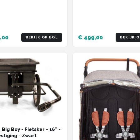
,00
€ 499,00
BEKIJK OP BOL
BEKIJK O
Big Boy - Fietskar - 16" -
stiging - Zwart