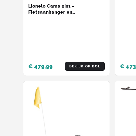
Lionelo Cama 2in1 -
Fietsaanhanger en
Wandelwagen voor 2 persoons -
Zwart - All-Terrain fietskar -
Hardloopkinderwagen -
Verstelbare Vering -
Waterafstotend - Inclusief
Accessoires - Opvouwbaar - Tot
2x22kg of 6 jaar - Voor E-Bikes
en Normale Fietsen
€ 479,99
€ 473
BEKIJK OP BOL