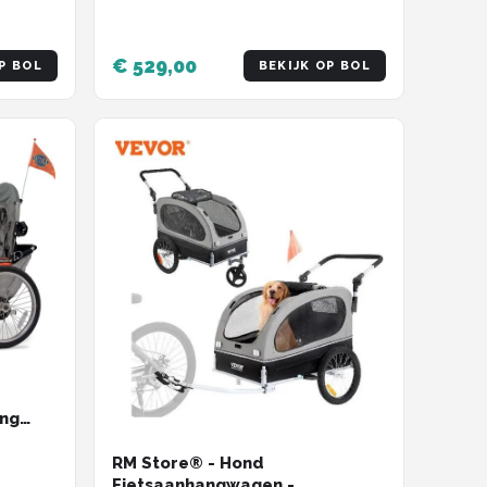
€ 529,00
P BOL
BEKIJK OP BOL
ing
RM Store® - Hond
Fietsaanhangwagen -