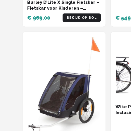
Burley D’Lite X Single Fietskar –
Fietskar voor Kinderen –
Fietskar 1 Kind – Inklapbaar –
€ 969,00
€ 549
BEKIJK OP BOL
Cargo Trailer – Groen Grijs
Wike P
Inclus
Wiel -