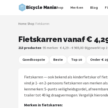
Bicycle Mania
Shop
Merken
Blog
F
Zoeken
Home
/
Shop
/
Fietskarren
NAVIGATIE
Shop
Fietskarren vanaf € 4,2
Merken
213 producten
· 95 merken · € 4,29 – € 969,00 ·
Bijgewerkt op 1
Blog
Goedkoopste
Beste
Top 10
Onder € 2
Fietsroutes
Fietskarren — ook bekend als kinderfietskar of fi
Kinderfietsen
vind je 1- en 2-persoons fietskarren van merken al
kenmerken: 5-punts veiligheidsgordel, afneembare r
Stadsfietsen
trailer tot 40 kg draagvermogen. Vergelijk hieronde
Merken in fietskarren:
Elektrische fietsen