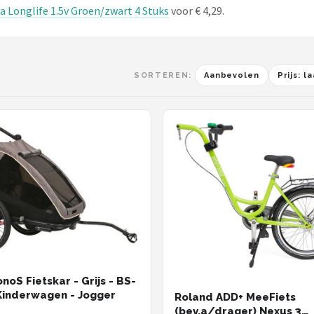
a Longlife 1.5v Groen/zwart 4 Stuks
voor € 4,29.
SORTEREN:
Aanbevolen
Prijs: 
noS Fietskar - Grijs - BS-
Kinderwagen - Jogger
Roland ADD+ MeeFiets
(bev.a/drager) Nexus 3