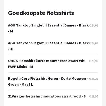
Mountainbikes
Goedkoopste fietsshirts
Shop
AGU Tanktop Singlet II Essential Dames - Black
€ 24,01
POPULAIRE MERKEN
- M
Basil
AGU Tanktop Singlet II Essential Dames - Black
€ 24,01
- XL
Volare
ONDA Fietsshirt korte mouw heren Zwart Wit -
ABUS
€ 25,95
FAVP Minho - M
AXA
Rogelli Core Fietsshirt Heren - Korte Mouwen -
€ 26,21
Groen - Maat L
New Looxs
21Virages fietsshirt mouwloos zwart rood - S
BBB Cycling
€ 28,95