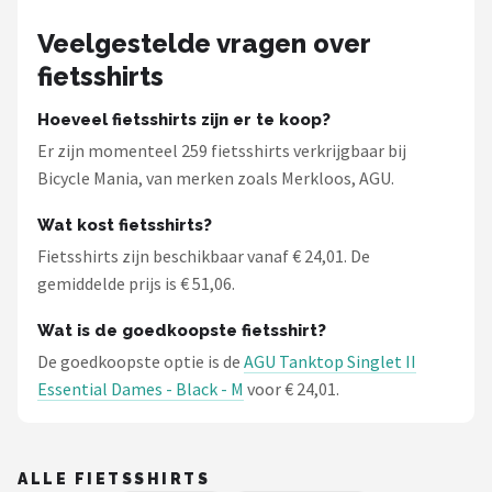
Schwalbe
Veelgestelde vragen over
Voltano
fietsshirts
Shimano
Hoeveel fietsshirts zijn er te koop?
Er zijn momenteel 259 fietsshirts verkrijgbaar bij
Cortina
Bicycle Mania, van merken zoals Merkloos, AGU.
Alle merken →
Wat kost fietsshirts?
Fietsshirts zijn beschikbaar vanaf € 24,01. De
gemiddelde prijs is € 51,06.
Wat is de goedkoopste fietsshirt?
De goedkoopste optie is de
AGU Tanktop Singlet II
Essential Dames - Black - M
voor € 24,01.
ALLE FIETSSHIRTS