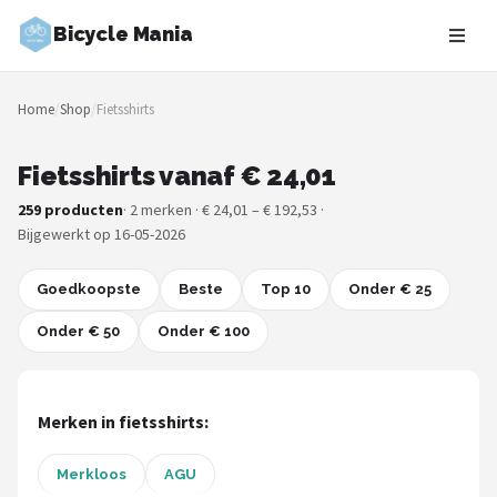
Bicycle Mania
Zoeken
Home
/
Shop
/
Fietsshirts
NAVIGATIE
Shop
Fietsshirts vanaf € 24,01
259 producten
· 2 merken · € 24,01 – € 192,53 ·
Merken
Bijgewerkt op 16-05-2026
Blog
Goedkoopste
Beste
Top 10
Onder € 25
Fietsroutes
Onder € 50
Onder € 100
Kinderfietsen
Merken in fietsshirts:
Stadsfietsen
Merkloos
AGU
Elektrische fietsen